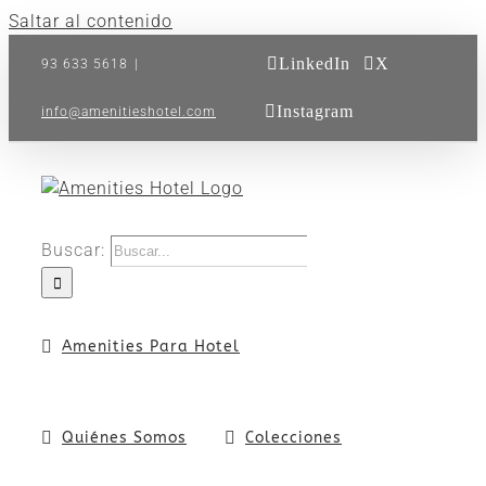
Saltar al contenido
LinkedIn
X
93 633 5618
|
Instagram
info@amenitieshotel.com
Buscar:
Amenities Para Hotel
Quiénes Somos
Colecciones