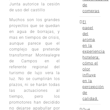
Junta autorice la cesión
de
de uso del castillo
compras
Muchos son los grandes
El
proyectos que se quedan
papel
en agua de borrajas, y
del
mas en tiempos de crisis,
aroma
aunque parece que el
en la
complejo que pretende
experiencia
transformar Montealegre
hotelera:
de Campos en el
cómo el
referente regional del
olor
turismo de lujo vera la
influye
luz. No se cumplirán los
en la
plazos, ni se harán todas
percepción
las actuaciones al
de
tiempo, pero los
calidad.
promotores han decidido
no dejarse apabullar por
Qué