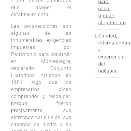
2.000 metros cuadrados
para
que acoger el
cada
establecimiento.
tipo de
alojamiento
Las prospecciones son
algunas de las
Calidad,
innumerables exigencias
internacional
impuestas por
y
Patrimonio para construir
experiencia
en Montealegre,
del
declarado Conjunto
huésped
Históricos Artístico en
1981, algo que los
empresarios dicen
comprender y respaldar,
porque fueron
precisamente sus
estrechas callejuelas, sus
casonas de piedra y su