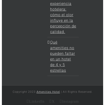
experiencia
hotelera:
cómo el olor
influye en la
percepción de
calidad.
Qué
amenities no
pueden faltar
en un hotel
de 4 y 5
estrellas
Copyright 2023
Amenities Hotel
| All Rights Reserved.
LinkedIn
X
Instagram