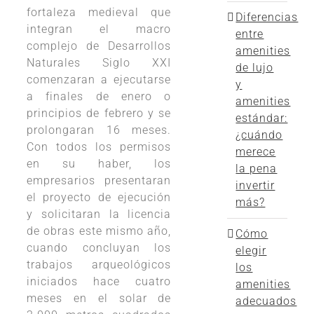
fortaleza medieval que
Diferencias
integran el macro
entre
complejo de Desarrollos
amenities
Naturales Siglo XXI
de lujo
comenzaran a ejecutarse
y
a finales de enero o
amenities
principios de febrero y se
estándar:
prolongaran 16 meses.
¿cuándo
Con todos los permisos
merece
en su haber, los
la pena
empresarios presentaran
invertir
el proyecto de ejecución
más?
y solicitaran la licencia
de obras este mismo año,
Cómo
cuando concluyan los
elegir
trabajos arqueológicos
los
iniciados hace cuatro
amenities
meses en el solar de
adecuados