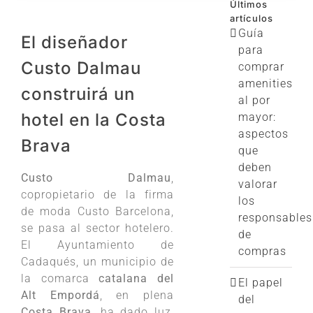
Últimos
artículos
Guía
El diseñador
para
Custo Dalmau
comprar
amenities
construirá un
al por
hotel en la Costa
mayor:
aspectos
Brava
que
deben
Custo Dalmau
,
valorar
copropietario de la firma
los
de moda Custo Barcelona,
responsables
se pasa al sector hotelero.
de
El Ayuntamiento de
compras
Cadaqués, un municipio de
la comarca
catalana del
El papel
Alt Empordá
, en plena
del
Costa Brava,
ha dado luz