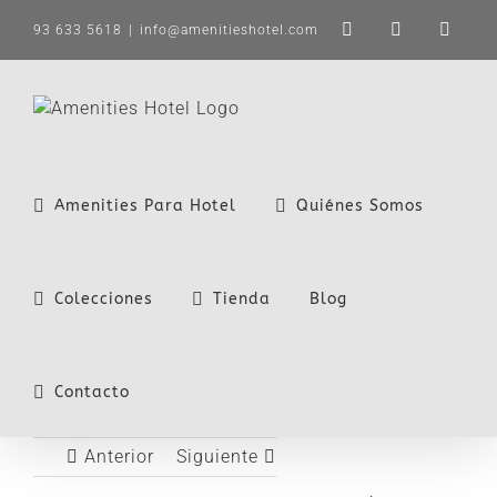
Saltar
93 633 5618
|
info@amenitieshotel.com
LinkedIn
X
Instag
al
contenido
Amenities Para Hotel
Quiénes Somos
Colecciones
Tienda
Blog
Contacto
Anterior
Siguiente