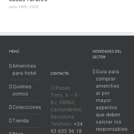
julio 24th, 2020
febrero 24th, 2020
MENÚ
NOVEDADES DEL
SECTOR
Amenities
Guía para
para hotel
CONTACTO
comprar
amenities
Quiénes
C/Paseo
al por
somos
Timo, 6 – P-
mayor:
BJ, 08860,
Colecciones
aspectos
Castelldefels,
que deben
Barcelona.
Tienda
valorar los
Teléfono:
+34
responsables
93 633 56 18