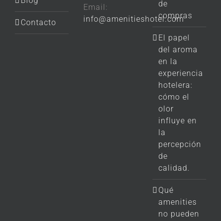
Blog
de
Email:
compras
info@amenitieshotel.com
Contacto
El papel
del aroma
en la
experiencia
hotelera:
cómo el
olor
influye en
la
percepción
de
calidad.
Qué
amenities
no pueden