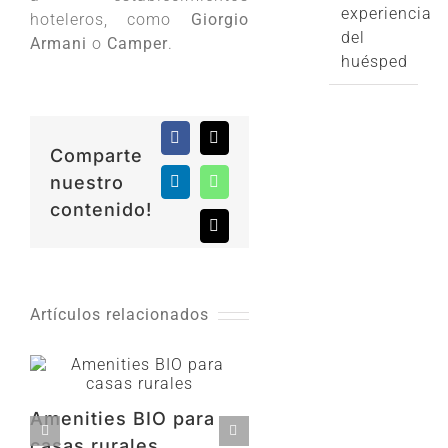
experiencia
hoteleros, como
Giorgio
del
Armani
o
Camper
.
huésped
Facebook
X
Comparte
nuestro
LinkedIn
WhatsApp
contenido!
Correo
electrónico
Artículos relacionados
Amenities BIO para
Amenities para
casas rurales
Balnearios