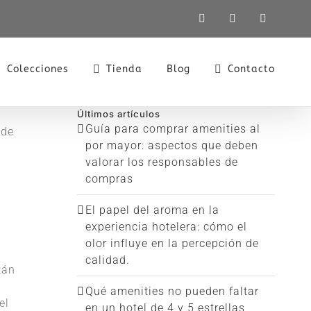
LinkedIn
X
Instagra
Colecciones
Tienda
Blog
Contacto
Últimos artículos
Guía para comprar amenities al
 de
por mayor: aspectos que deben
valorar los responsables de
compras
El papel del aroma en la
experiencia hotelera: cómo el
olor influye en la percepción de
calidad.
tán
Qué amenities no pueden faltar
el
en un hotel de 4 y 5 estrellas