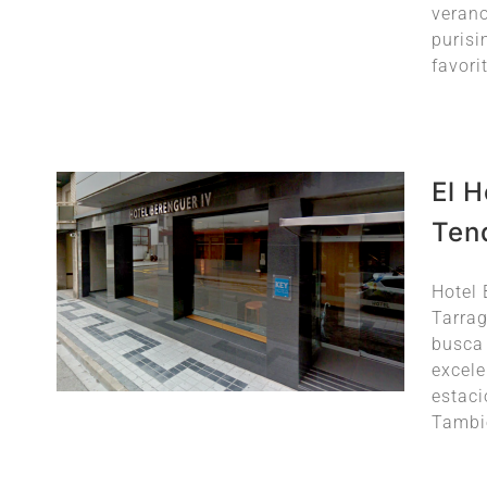
verano
purisi
favorit
El H
Ten
Hotel 
Tarrag
busca
excele
estaci
Tambié