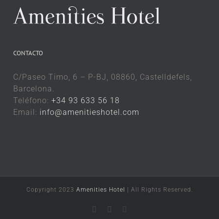
CONTACTO
C/Paseo Timo, 6 – P-BJ, 08860, Castelldefels,
Barcelona.
Teléfono:
+34 93 633 56 18
Email:
info@amenitieshotel.com
Copyright 2023
Amenities Hotel
| All Rights Reserved.
LinkedIn
X
Instagram