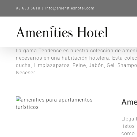
Saltar
93 633 5618
|
info@amenitieshotel.com
al
contenido
La gama Tendence es nuestra colección de ameni
necesarios en una habitación hotelera. Esta cole
ducha, Limpiazapatos, Peine, Jabón, Gel, Shampoo,
Neceser.
Amen
Llega 
listos
como i