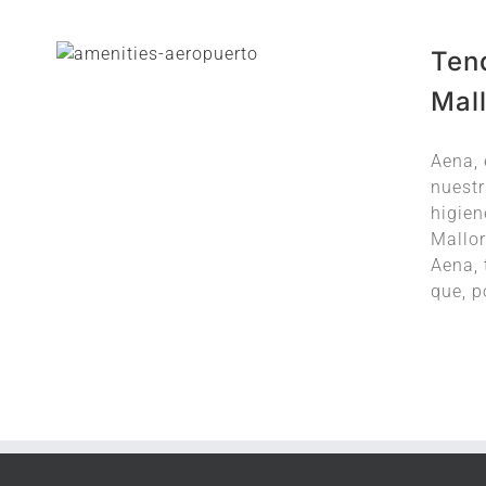
Ten
Mal
Aena, 
nuestr
higien
Mallor
Aena, 
que, p