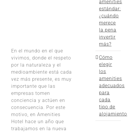
amenities
estándar:
¿cuándo
merece
la pena
invertir
más?
En el mundo en el que
Cómo
vivimos, donde el respeto
elegir
por la naturaleza y el
los
medioambiente está cada
amenities
vez más presente, es muy
adecuados
importante que las
para
empresas tomen
cada
conciencia y actúen en
tipo de
consecuencia. Por este
alojamiento
motivo, en Amenities
Hotel hace un año que
trabajamos en la nueva