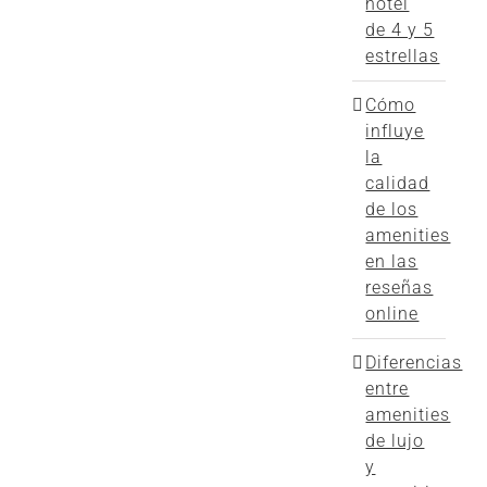
hotel
de 4 y 5
estrellas
Cómo
influye
la
calidad
de los
amenities
en las
reseñas
online
Diferencias
entre
amenities
de lujo
y