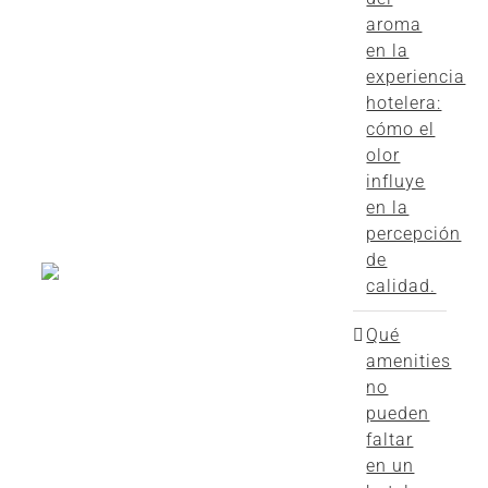
aroma
en la
experiencia
hotelera:
cómo el
olor
influye
en la
percepción
de
calidad.
Qué
amenities
no
pueden
faltar
en un