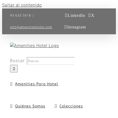
Saltar al contenido
LinkedIn
X
93 633 5618
|
Instagram
info@amenitieshotel.com
Buscar:
Amenities Para Hotel
Quiénes Somos
Colecciones