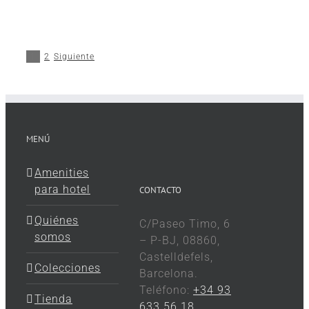
1
2
Siguiente
MENÚ
Amenities
para hotel
CONTACTO
Quiénes
C/Paseo Timo, 6
somos
– P-BJ, 08860,
Castelldefels,
Colecciones
Barcelona.
Teléfono:
+34 93
Tienda
633 56 18