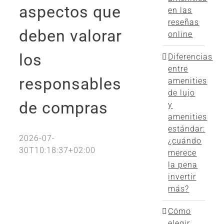
aspectos que
en las
reseñas
deben valorar
online
los
Diferencias
entre
responsables
amenities
de lujo
de compras
y
amenities
estándar:
2026-07-
¿cuándo
30T10:18:37+02:00
merece
la pena
invertir
más?
Cómo
elegir