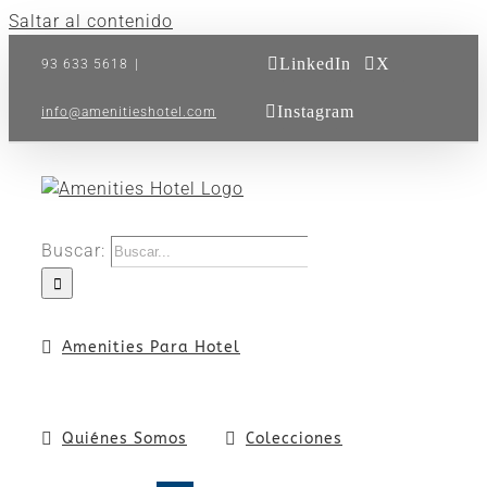
Saltar al contenido
LinkedIn
X
93 633 5618
|
Instagram
info@amenitieshotel.com
Buscar:
Amenities Para Hotel
Quiénes Somos
Colecciones