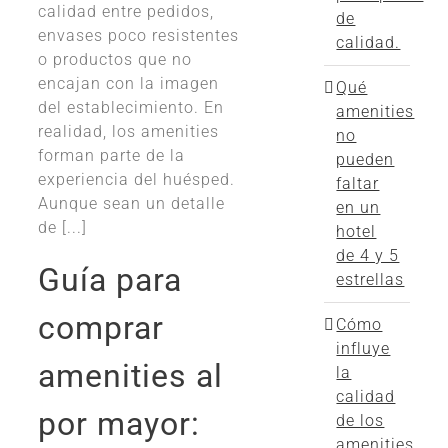
calidad entre pedidos,
de
envases poco resistentes
calidad.
o productos que no
encajan con la imagen
Qué
del establecimiento. En
amenities
realidad, los amenities
no
forman parte de la
pueden
experiencia del huésped.
faltar
Aunque sean un detalle
en un
de [...]
hotel
de 4 y 5
Guía para
estrellas
comprar
Cómo
influye
amenities al
la
calidad
por mayor:
de los
amenities