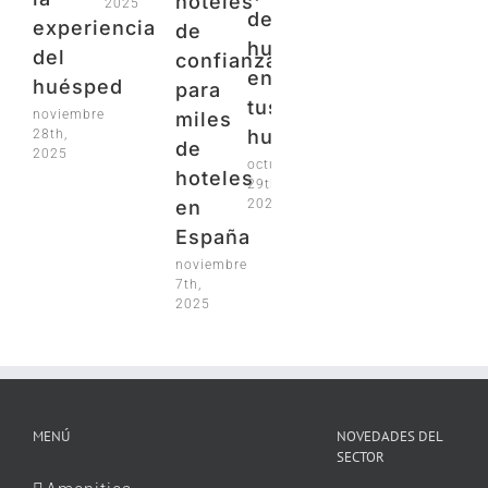
hoteles
2025
dejarán
experiencia
de
huella
del
confianza
en
huésped
para
tus
noviembre
miles
huéspedes
28th,
de
2025
octubre
hoteles
29th,
2025
en
España
noviembre
7th,
2025
MENÚ
NOVEDADES DEL
SECTOR