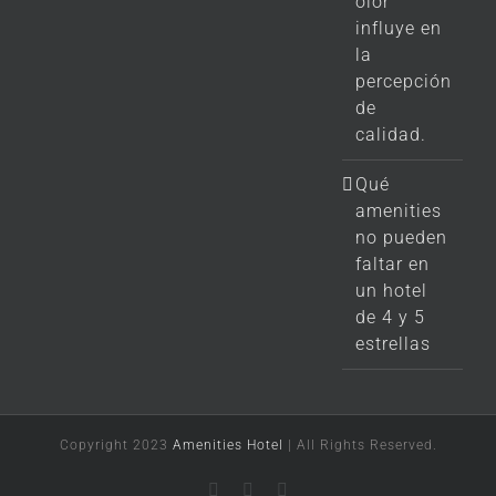
olor
influye en
la
percepción
de
calidad.
Qué
amenities
no pueden
faltar en
un hotel
de 4 y 5
estrellas
Copyright 2023
Amenities Hotel
| All Rights Reserved.
LinkedIn
X
Instagram