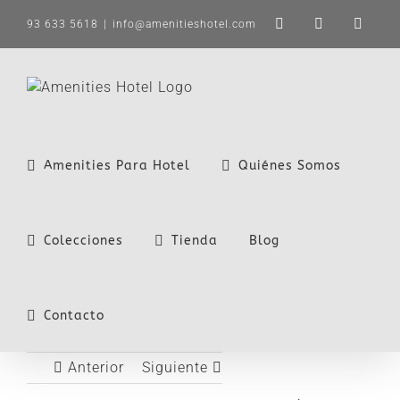
Saltar
93 633 5618
|
info@amenitieshotel.com
LinkedIn
X
Instag
al
contenido
Amenities Para Hotel
Quiénes Somos
Colecciones
Tienda
Blog
Contacto
Anterior
Siguiente