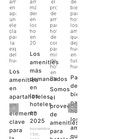
Los
amenities
más
Los
Pack
demandados
amenities
de
en
en
Somos
bienvenida
los
apartahoteles:
el
para
hoteles
un
proveedor
hoteles:
en
elemento
de
los
2025
clave
amenities
amenities
noviembre
para
para
15th,
que
la