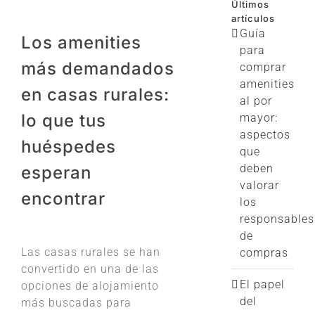
Últimos
artículos
Guía
Los amenities
para
más demandados
comprar
amenities
en casas rurales:
al por
lo que tus
mayor:
aspectos
huéspedes
que
deben
esperan
valorar
encontrar
los
responsables
Ver
de
imagen
Las casas rurales se han
compras
más
convertido en una de las
grande
El papel
opciones de alojamiento
del
más buscadas para