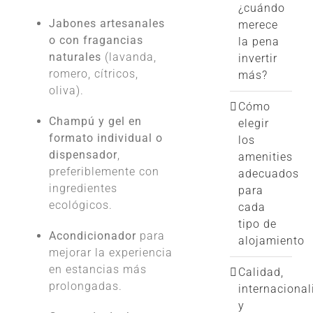
¿cuándo
Jabones artesanales
merece
o con fragancias
la pena
naturales
(lavanda,
invertir
romero, cítricos,
más?
oliva).
Cómo
Champú y gel en
elegir
formato individual o
los
dispensador
,
amenities
preferiblemente con
adecuados
ingredientes
para
ecológicos.
cada
tipo de
Acondicionador
para
alojamiento
mejorar la experiencia
en estancias más
Calidad,
prolongadas.
internacional
y