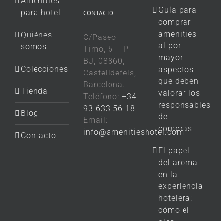
Amenities
Guía para
para hotel
CONTACTO
comprar
amenities
Quiénes
C/Paseo
al por
somos
Timo, 6 – P-
mayor:
BJ, 08860,
Colecciones
aspectos
Castelldefels,
que deben
Barcelona.
Tienda
valorar los
Teléfono:
+34
responsables
93 633 56 18
Blog
de
Email:
compras
info@amenitieshotel.com
Contacto
El papel
del aroma
en la
experiencia
hotelera:
cómo el