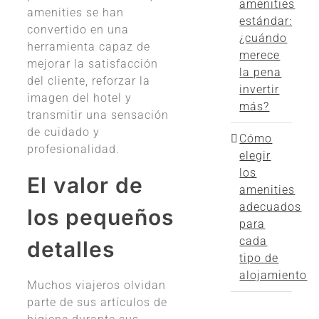
amenities
amenities se han
estándar:
convertido en una
¿cuándo
herramienta capaz de
merece
mejorar la satisfacción
la pena
del cliente, reforzar la
invertir
imagen del hotel y
más?
transmitir una sensación
de cuidado y
Cómo
profesionalidad.
elegir
los
El valor de
amenities
adecuados
los pequeños
para
cada
detalles
tipo de
alojamiento
Muchos viajeros olvidan
parte de sus artículos de