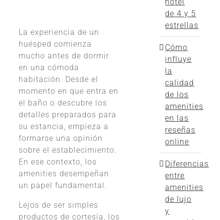
hotel
de 4 y 5
estrellas
La experiencia de un
huésped comienza
Cómo
mucho antes de dormir
influye
en una cómoda
la
habitación. Desde el
calidad
momento en que entra en
de los
el baño o descubre los
amenities
detalles preparados para
en las
su estancia, empieza a
reseñas
formarse una opinión
online
sobre el establecimiento.
En ese contexto, los
Diferencias
amenities desempeñan
entre
un papel fundamental.
amenities
de lujo
Lejos de ser simples
y
productos de cortesía, los