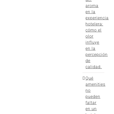
aroma
en la
experiencia
hotelera:
cómo el
olor
influye
en la
percepción
de
calidad.
Qué
amenities
no
pueden
faltar
en un