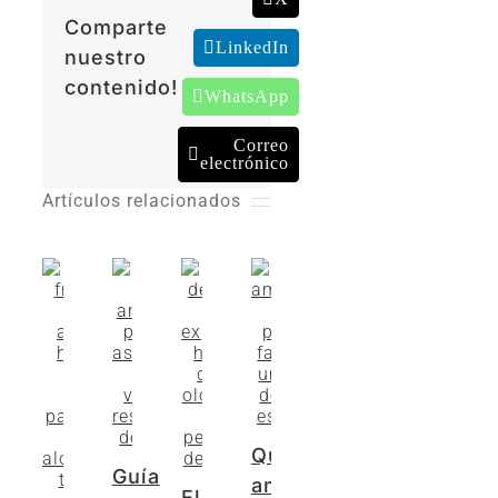
Comparte
LinkedIn
nuestro
contenido!
WhatsApp
Correo
electrónico
Artículos relacionados
Qué
Guía
amenities
El