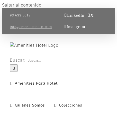
Saltar al contenido
LinkedIn
X
93 633 5618
|
Instagram
info@amenitieshotel.com
Buscar:
Amenities Para Hotel
Quiénes Somos
Colecciones