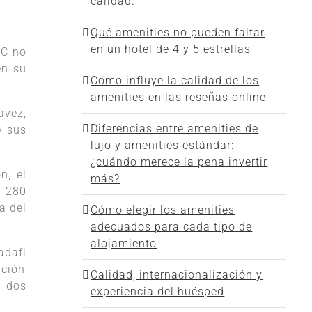
calidad.
Qué amenities no pueden faltar
en un hotel de 4 y 5 estrellas
BC no
en su
Cómo influye la calidad de los
amenities en las reseñas online
ávez,
Diferencias entre amenities de
y sus
lujo y amenities estándar:
¿cuándo merece la pena invertir
n, el
más?
n 280
a del
Cómo elegir los amenities
adecuados para cada tipo de
alojamiento
adafi
ión
Calidad, internacionalización y
s dos
experiencia del huésped