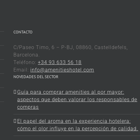
CONTACTO
C/Paseo Timo, 6 – P-BJ, 08860, Castelldefels,
Barcelona.
Teléfono:
+34 93 633 56 18
Email:
info@amenitieshotel.com
NOVEDADES DEL SECTOR
Guía para comprar amenities al por mayor:
aspectos que deben valorar los responsables de
compras
El papel del aroma en la experiencia hotelera:
cómo el olor influye en la percepción de calidad.