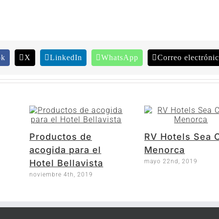
ok
X
LinkedIn
WhatsApp
Correo electróni
Productos de
RV Hotels Sea 
acogida para el
Menorca
mayo 22nd, 2019
Hotel Bellavista
noviembre 4th, 2019