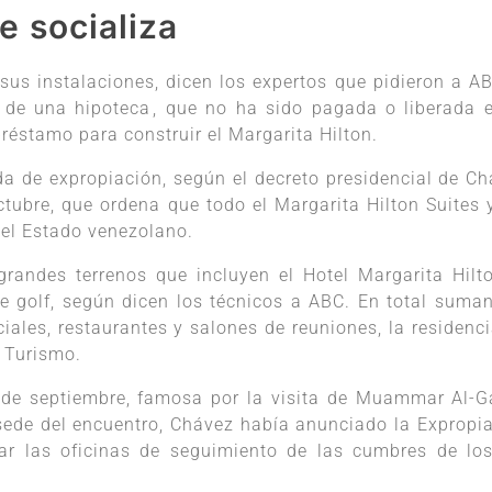
se socializa
sus instalaciones, dicen los expertos que pidieron a A
n de una hipoteca, que no ha sido pagada o liberada 
réstamo para construir el Margarita Hilton.
da de expropiación, según el decreto presidencial de Ch
ctubre, que ordena que todo el Margarita Hilton Suites 
 del Estado venezolano.
grandes terrenos que incluyen el Hotel Margarita Hilto
de golf, según dicen los técnicos a ABC. En total suma
iales, restaurantes y salones de reuniones, la residenci
e Turismo.
, de septiembre, famosa por la visita de Muammar Al-G
sede del encuentro, Chávez había anunciado la Expropiac
alar las oficinas de seguimiento de las cumbres de lo