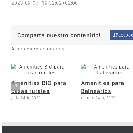
2023-09-07T19:32:02+02:00
Comparte nuestro contenido!
Facebo
Artículos relacionados
Amenities BIO para
Amenities para
casas rurales
Balnearios
julio 24th, 2020
febrero 24th, 2020