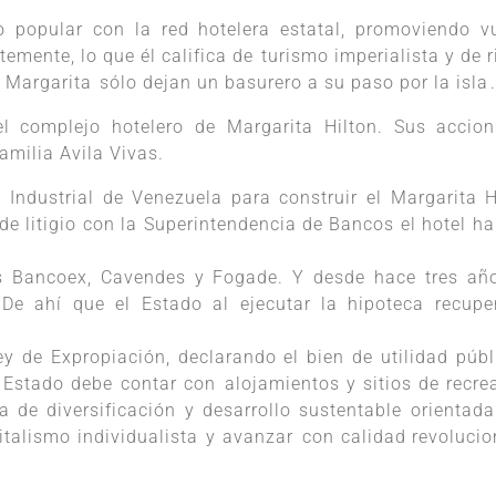
o popular con la red hotelera estatal, promoviendo v
ente, lo que él califica de turismo imperialista y de ri
Margarita sólo dejan un basurero a su paso por la isla.
el complejo hotelero de Margarita Hilton. Sus accion
amilia Avila Vivas.
Industrial de Venezuela para construir el Margarita H
 de litigio con la Superintendencia de Bancos el hotel ha
as Bancoex, Cavendes y Fogade. Y desde hace tres añ
 De ahí que el Estado al ejecutar la hipoteca recupe
ey de Expropiación, declarando el bien de utilidad públ
Estado debe contar con alojamientos y sitios de recre
egia de diversificación y desarrollo sustentable orientada
talismo individualista y avanzar con calidad revolucio