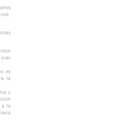
uelos
cos.
istas
ilton
 sido
os es
ra la
ica y
ación
 a la
naria