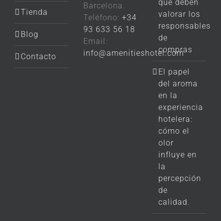
que deben
Barcelona.
Tienda
valorar los
Teléfono:
+34
responsables
93 633 56 18
Blog
de
Email:
compras
info@amenitieshotel.com
Contacto
El papel
del aroma
en la
experiencia
hotelera:
cómo el
olor
influye en
la
percepción
de
calidad.