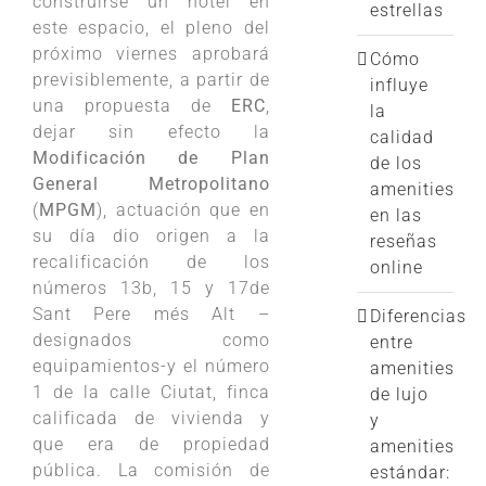
construirse un hotel en
estrellas
este espacio, el pleno del
próximo viernes aprobará
Cómo
previsiblemente, a partir de
influye
una propuesta de
ERC
,
la
dejar sin efecto la
calidad
Modificación de Plan
de los
General Metropolitano
amenities
(
MPGM
), actuación que en
en las
su día dio origen a la
reseñas
recalificación de los
online
números 13b, 15 y 17de
Sant Pere més Alt –
Diferencias
designados como
entre
equipamientos-y el número
amenities
1 de la calle Ciutat, finca
de lujo
calificada de vivienda y
y
que era de propiedad
amenities
pública. La comisión de
estándar: