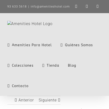
Saltar
93 633 5618
|
info@amenitieshotel.com
LinkedIn
X
Instag
al
contenido
Amenities Para Hotel
Quiénes Somos
Colecciones
Tienda
Blog
Contacto
Anterior
Siguiente