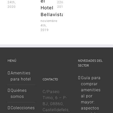
el
24th,
22nd,
2020
2019
Hotel
Bellavista
noviembre
4th,
2019
MENÚ
NOVEDADES DEL
SECTOR
Amenities
Guía para
para hotel
CONTACTO
comprar
amenities
Quiénes
C/Paseo
al por
somos
Timo, 6 – P-
mayor:
BJ, 08860,
Colecciones
aspectos
Castelldefels,