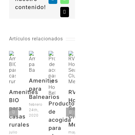
LinkedIn
WhatsApp
contenido!
Correo
electrónico
Artículos relacionados
Amenities
para
Amenities
RV
Balnearios
BIO
Hotels
Productos
febrero
para
Sea
24th,
de
2020
casas
Club
acogida
rurales
Menorca
para
julio
mayo