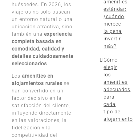
amenities
huéspedes. En 2026, los
estándar:
viajeros no solo buscan
¿cuándo
un entorno natural o una
merece
ubicación atractiva, sino
la pena
también una
experiencia
invertir
completa basada en
más?
comodidad, calidad y
detalles cuidadosamente
Cómo
seleccionados
.
elegir
los
Los
amenities en
amenities
alojamientos rurales
se
adecuados
han convertido en un
para
factor decisivo en la
cada
satisfacción del cliente,
tipo de
influyendo directamente
alojamiento
en las valoraciones, la
fidelización y la
competitividad del