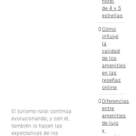
hotel
de 4 y 5
estrellas
Cómo
influye
la
calidad
de los
amenities
en las
reseñas
online
Diferencias
entre
El turismo rural continúa
amenities
evolucionando, y con él,
de lujo
también lo hacen las
y
expectativas de los