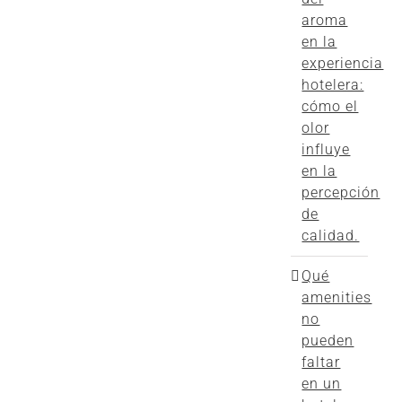
aroma
en la
experiencia
hotelera:
cómo el
olor
influye
en la
percepción
de
calidad.
Qué
amenities
no
pueden
faltar
en un