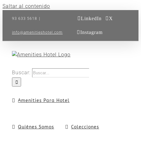
Saltar al contenido
LinkedIn
X
93 633 5618
|
Instagram
info@amenitieshotel.com
Buscar:
Amenities Para Hotel
Quiénes Somos
Colecciones