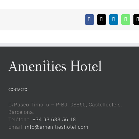
Facebook
X
LinkedIn
What
CONTACTO
C/Paseo Timo, 6 – P-BJ, 08860, Castelldefels,
Barcelona.
Teléfono:
+34 93 633 56 18
Email:
info@amenitieshotel.com