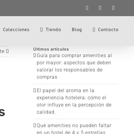
LinkedIn
X
Instagra
Colecciones
Tienda
Blog
Contacto
Últimos artículos
te
Guía para comprar amenities al
por mayor: aspectos que deben
valorar los responsables de
compras
El papel del aroma en la
experiencia hotelera: cómo el
olor influye en la percepción de
s
calidad.
Qué amenities no pueden faltar
en un hotel de 4 y 5 estrellas