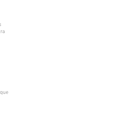
s
tra
a
 que