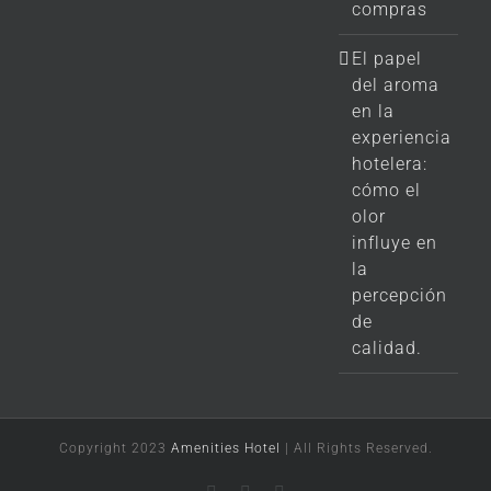
compras
El papel
del aroma
en la
experiencia
hotelera:
cómo el
olor
influye en
la
percepción
de
calidad.
Copyright 2023
Amenities Hotel
| All Rights Reserved.