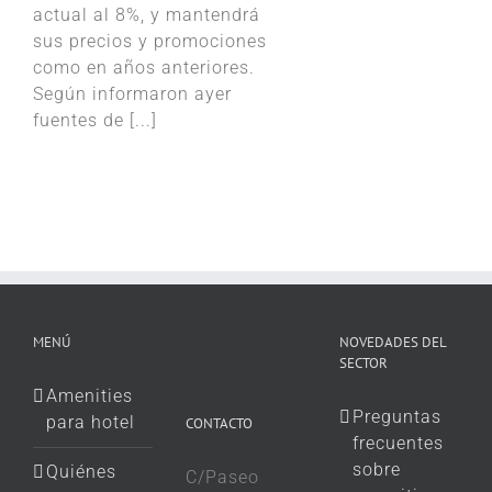
actual al 8%, y mantendrá
sus precios y promociones
como en años anteriores.
Según informaron ayer
fuentes de [...]
MENÚ
NOVEDADES DEL
SECTOR
Amenities
Preguntas
para hotel
CONTACTO
frecuentes
sobre
Quiénes
C/Paseo