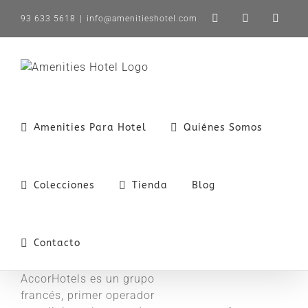
Saltar
93 633 5618
|
info@amenitieshotel.com
LinkedIn
X
Instag
al
contenido
Amenities Para Hotel
Quiénes Somos
Colecciones
Tienda
Blog
Contacto
AccorHotels es un grupo
francés, primer operador