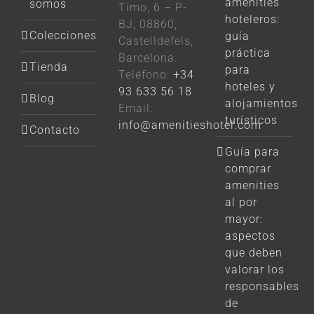
amenities
somos
Timo, 6 – P-
hoteleros:
BJ, 08860,
Colecciones
guía
Castelldefels,
práctica
Barcelona.
Tienda
para
Teléfono:
+34
hoteles y
93 633 56 18
Blog
alojamientos
Email:
turísticos
info@amenitieshotel.com
Contacto
Guía para
comprar
amenities
al por
mayor:
aspectos
que deben
valorar los
responsables
de