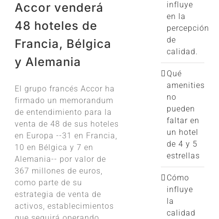
influye
Accor venderá
en la
48 hoteles de
percepción
de
Francia, Bélgica
calidad.
y Alemania
Qué
amenities
El grupo francés Accor ha
no
firmado un memorandum
pueden
de entendimiento para la
faltar en
venta de 48 de sus hoteles
un hotel
en Europa --31 en Francia,
de 4 y 5
10 en Bélgica y 7 en
estrellas
Alemania-- por valor de
367 millones de euros,
Cómo
como parte de su
influye
estrategia de venta de
la
activos, establecimientos
calidad
que seguirá operando