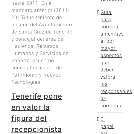
hasta 2011. En el
mandato anterior (2011-
Guía
2015) fue teniente de
para
alcalde del Ayuntamiento
comprar
de Santa Cruz de Tenerife
amenities
y concejal del área de
al por
Hacienda, Recursos
mayor:
Humanos y Servicios de
aspectos
Soporte, así como
que
concejal delegado de
deben
Patrimonio y Nuevas
valorar
Tecnologías.
los
responsables
Tenerife pone
de
en valor la
compras
figura del
El
papel
recepcionista
del