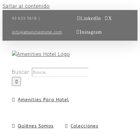
Saltar al contenido
LinkedIn
X
93 633 5618
|
Instagram
info@amenitieshotel.com
Buscar:
Amenities Para Hotel
Quiénes Somos
Colecciones