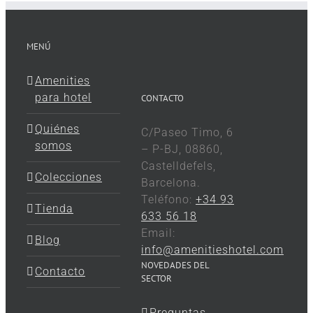
MENÚ
Amenities
para hotel
CONTACTO
Quiénes
C/Paseo Timo, 6
somos
– P-BJ, 08860,
Castelldefels,
Colecciones
Barcelona.
Teléfono:
+34 93
Tienda
633 56 18
Email:
Blog
info@amenitieshotel.com
NOVEDADES DEL
Contacto
SECTOR
Preguntas