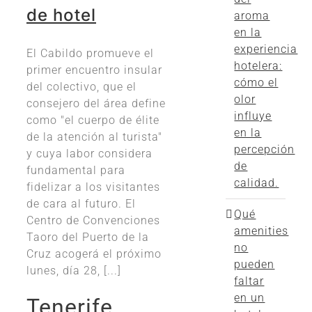
de hotel
aroma
en la
experiencia
El Cabildo promueve el
hotelera:
primer encuentro insular
cómo el
del colectivo, que el
olor
consejero del área define
influye
como "el cuerpo de élite
en la
de la atención al turista"
percepción
y cuya labor considera
de
fundamental para
calidad.
fidelizar a los visitantes
de cara al futuro. El
Qué
Centro de Convenciones
amenities
Taoro del Puerto de la
no
Cruz acogerá el próximo
pueden
lunes, día 28, [...]
faltar
en un
Tenerife