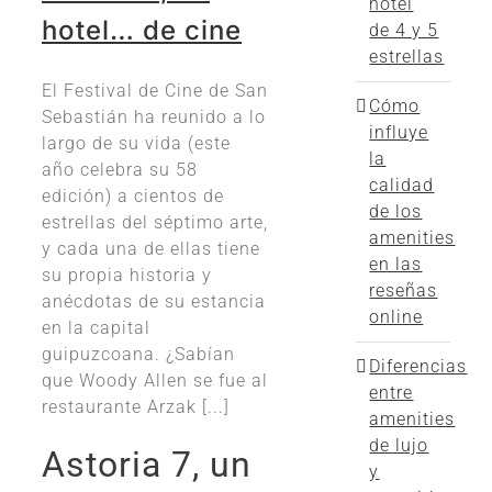
hotel
hotel… de cine
de 4 y 5
estrellas
El Festival de Cine de San
Cómo
Sebastián ha reunido a lo
influye
largo de su vida (este
la
año celebra su 58
calidad
edición) a cientos de
de los
estrellas del séptimo arte,
amenities
y cada una de ellas tiene
en las
su propia historia y
reseñas
anécdotas de su estancia
online
en la capital
guipuzcoana. ¿Sabían
Diferencias
que Woody Allen se fue al
entre
restaurante Arzak [...]
amenities
de lujo
Astoria 7, un
y