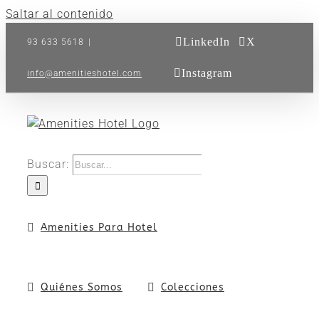
Saltar al contenido
LinkedIn
X
93 633 5618
|
Instagram
info@amenitieshotel.com
Buscar:
Amenities Para Hotel
Quiénes Somos
Colecciones