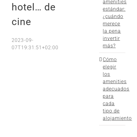
amenities
hotel… de
estándar:
¿cuándo
cine
merece
la pena
invertir
2023-09-
más?
07T19:31:51+02:00
Cómo
elegir
los
amenities
adecuados
para
cada
tipo de
alojamiento