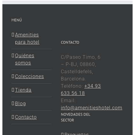
MENÚ
Amenities
para hotel
CONTACTO
Quiénes
C/Paseo Timo, 6
somos
– P-BJ, 08860,
Castelldefels,
Colecciones
Barcelona.
Teléfono:
+34 93
Tienda
633 56 18
Email:
Blog
info@amenitieshotel.com
NOVEDADES DEL
Contacto
SECTOR
Preguntas