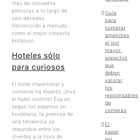
más de cincuenta
películas a lo largo de
Guía
seis décadas.
para
Reconocido a menudo
comprar
como el mejor cineasta
amenities
británico.
al por
mayor:
Hoteles sólo
aspectos
para curiosos
que
deben
valorar
El hotel impersonal y
los
corriente ha muerto; ¡Viva
responsables
el hotel insólito! Ésa es,
de
según los expertos en
compras
hostelería, la premisa de
una tendencia ya
El
imparable entre los
papel
clientes a la hora de
del