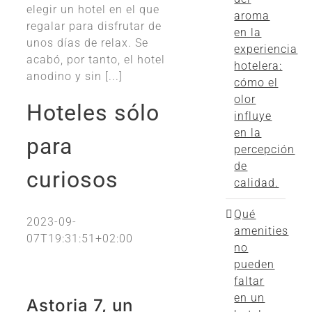
elegir un hotel en el que
aroma
regalar para disfrutar de
en la
unos días de relax. Se
experiencia
acabó, por tanto, el hotel
hotelera:
anodino y sin [...]
cómo el
olor
Hoteles sólo
influye
en la
para
percepción
de
curiosos
calidad.
Qué
2023-09-
amenities
07T19:31:51+02:00
no
pueden
faltar
en un
Astoria 7, un