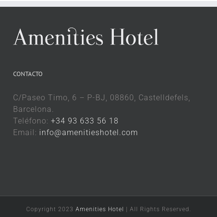
CONTACTO
C/Paseo Timo, 6 – P-BJ, 08860, Castelldefels,
Barcelona.
Teléfono:
+34 93 633 56 18
Email:
info@amenitieshotel.com
Copyright 2023
Amenities Hotel
| All Rights Reserved.