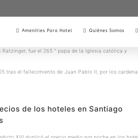
Amenities Para Hotel
Quiénes Somos
Ratzinger, fue el 265.° papa de la Iglesia católica y
05 tras el fallecimiento de Juan Pablo II, por los cardena
recios de los hoteles en Santiago
s
dicto XVI duplicó el precio medio por noche en los hote