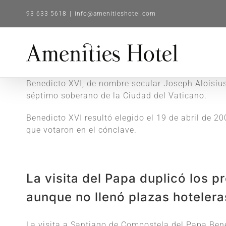
Saltar
93 633 5618
|
info@amenitieshotel.com
al
contenido
Benedicto XVI, de nombre secular Joseph Aloisius 
séptimo soberano de la Ciudad del Vaticano.​
Benedicto XVI resultó elegido el 19 de abril de 20
que votaron en el cónclave.​
La visita del Papa duplicó los p
aunque no llenó plazas hotelera
La visita a Santiago de Compostela del Papa Bene