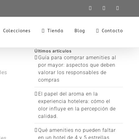
LinkedIn
X
Instagra
Colecciones
Tienda
Blog
Contacto
Últimos artículos
Guía para comprar amenities al
por mayor: aspectos que deben
les
valorar los responsables de
compras
El papel del aroma en la
experiencia hotelera: cómo el
olor influye en la percepción de
calidad.
Qué amenities no pueden faltar
en un hotel de 4 y 5 estrellas
les