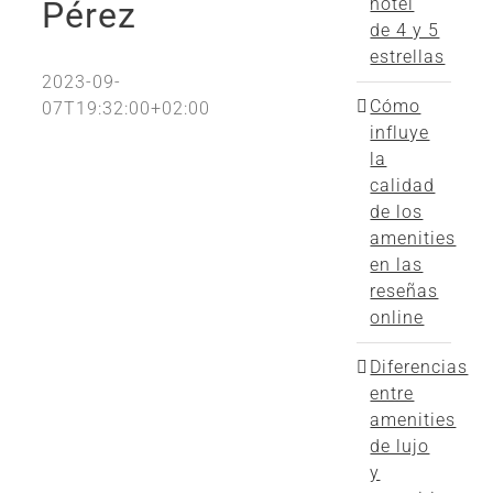
hotel
Pérez
de 4 y 5
estrellas
2023-09-
Cómo
07T19:32:00+02:00
influye
la
calidad
de los
amenities
en las
reseñas
online
Diferencias
entre
amenities
de lujo
y