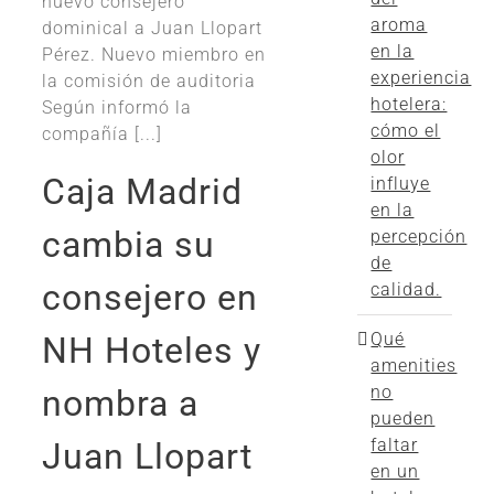
nuevo consejero
aroma
dominical a Juan Llopart
en la
Pérez. Nuevo miembro en
experiencia
la comisión de auditoria
hotelera:
Según informó la
cómo el
compañía [...]
olor
Caja Madrid
influye
en la
cambia su
percepción
de
consejero en
calidad.
Qué
NH Hoteles y
amenities
no
nombra a
pueden
faltar
Juan Llopart
en un