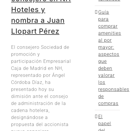
Hoteles y
Guía
nombra a Juan
para
comprar
Llopart Pérez
amenities
al por
El consejero Sociedad de
mayor:
promoción y
aspectos
participación Empresarial
que
Caja de Madrid en NH,
deben
representado por Ángel
valorar
Córdoba Díaz, ha
los
presentado hoy su
responsables
dimisión ante el consejo
de
de administración de la
compras
cadena hotelera,
El
designándose a
papel
propuesta del accionista
del