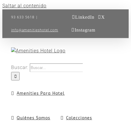
Saltar al contenido
LinkedIn
X
93 633 5618
|
Instagram
info@amenitieshotel.com
Buscar:
Amenities Para Hotel
Quiénes Somos
Colecciones