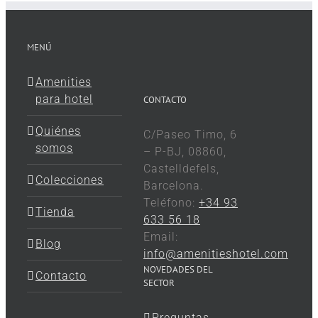
MENÚ
Amenities
para hotel
CONTACTO
Quiénes
C/Paseo Timo, 6
somos
– P-BJ, 08860,
Castelldefels,
Colecciones
Barcelona.
Teléfono:
+34 93
Tienda
633 56 18
Email:
Blog
info@amenitieshotel.com
NOVEDADES DEL
Contacto
SECTOR
Preguntas