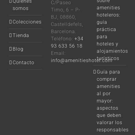
sobre
Quiénes
C/Paseo
amenities
somos
Timo, 6 – P-
hoteleros:
BJ, 08860,
Colecciones
guía
Castelldefels,
práctica
Barcelona.
Tienda
para
Teléfono:
+34
hoteles y
93 633 56 18
Blog
alojamientos
Email:
turísticos
info@amenitieshotel.com
Contacto
Guía para
comprar
amenities
al por
mayor:
aspectos
que deben
valorar los
responsables