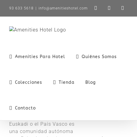
Saltar
93 633 5618
|
info@amenitieshotel.com
LinkedIn
X
Instag
al
contenido
Amenities Para Hotel
Quiénes Somos
Colecciones
Tienda
Blog
Contacto
Euskadi o el País Vasco es
una comunidad autónoma