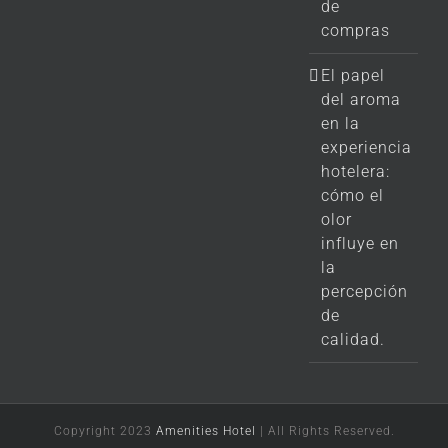
de
compras
El papel
del aroma
en la
experiencia
hotelera:
cómo el
olor
influye en
la
percepción
de
calidad.
Copyright 2023
Amenities Hotel
| All Rights Reserved.