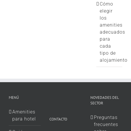
Cómo
elegir
los
amenities
adecuados
para
cada
tipo de
alojamiento
MENÚ
NOVEDADES DEL
SECTOR
Amenities
Preguntas
para hotel
CONTACTO
frecuentes