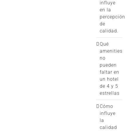
influye
en la
percepción
de
calidad.
Qué
amenities
no
pueden
faltar en
un hotel
de 4 y 5
estrellas
Cómo
influye
la
calidad