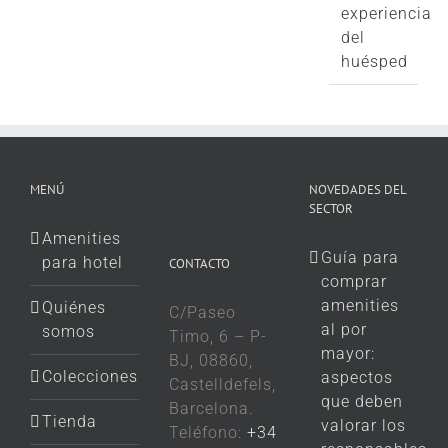
experiencia
del
huésped
MENÚ
NOVEDADES DEL
SECTOR
Amenities
Guía para
para hotel
CONTACTO
comprar
amenities
Quiénes
C/Paseo
al por
somos
Timo, 6 – P-
mayor:
BJ, 08860,
Colecciones
aspectos
Castelldefels,
que deben
Barcelona.
Tienda
valorar los
Teléfono:
+34