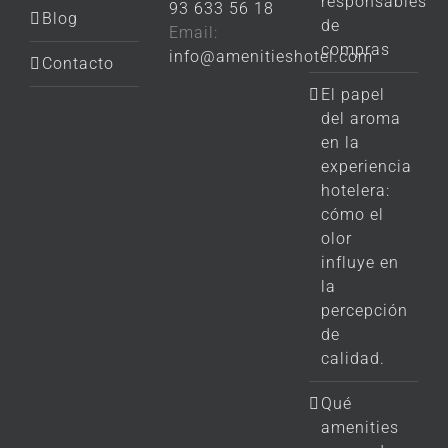
responsables
93 633 56 18
Blog
de
Email:
compras
info@amenitieshotel.com
Contacto
El papel
del aroma
en la
experiencia
hotelera:
cómo el
olor
influye en
la
percepción
de
calidad.
Qué
amenities