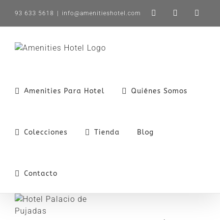
Saltar
93 633 5618
|
info@amenitieshotel.com
LinkedIn
X
Instag
al
contenido
Amenities Para Hotel
Quiénes Somos
Colecciones
Tienda
Blog
Contacto