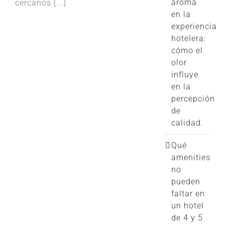
aroma
cercanos [...]
en la
experiencia
hotelera:
cómo el
olor
influye
en la
percepción
de
calidad.
Qué
amenities
no
pueden
faltar en
un hotel
de 4 y 5