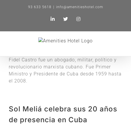
Saltar
93 633 5618
|
info@amenitieshotel.com
al
contenido
LinkedIn
X
Instagram
Fidel Castro fue un abogado, militar, político y
revolucionario marxista cubano. Fue Primer
Ministro y Presidente de Cuba desde 1959 hasta
el 2008.
Sol Meliá celebra sus 20 años
de presencia en Cuba