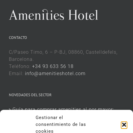
CONTACTO
C/Paseo Timo, 6 – P-BJ, 08860, Castelldefels,
Barcelona.
Teléfono:
+34 93 633 56 18
Email:
info@amenitieshotel.com
NOVEDADES DEL SECTOR
Guía para comprar amenities al por mayor:
aspectos que deben valorar los responsables
Gestionar el
de compras
consentimiento de las
cookies