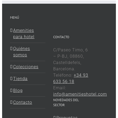
MENÚ
Amenities
para hotel
CONTACTO
Quiénes
C/Paseo Timo, 6
somos
– P-BJ, 08860,
Castelldefels,
Colecciones
Barcelona.
Teléfono:
+34 93
Tienda
633 56 18
Email:
Blog
info@amenitieshotel.com
NOVEDADES DEL
Contacto
SECTOR
Preguntas