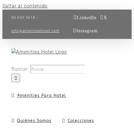
Saltar al contenido
LinkedIn
X
93 633 5618
|
Instagram
info@amenitieshotel.com
Buscar:
Amenities Para Hotel
Quiénes Somos
Colecciones