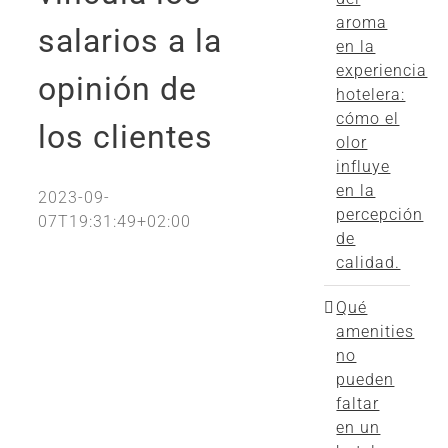
aroma
salarios a la
en la
experiencia
opinión de
hotelera:
cómo el
los clientes
olor
influye
en la
2023-09-
percepción
07T19:31:49+02:00
de
calidad.
Qué
amenities
no
pueden
faltar
en un