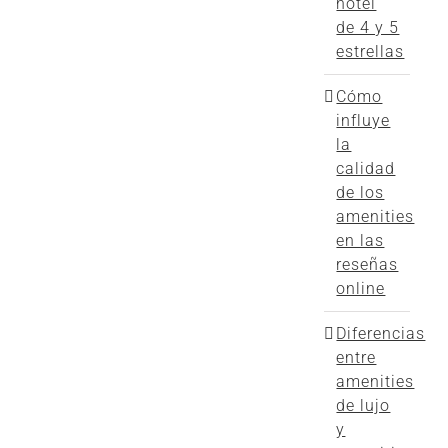
hotel
de 4 y 5
estrellas
Cómo
influye
la
calidad
de los
amenities
en las
reseñas
online
Diferencias
entre
amenities
de lujo
y