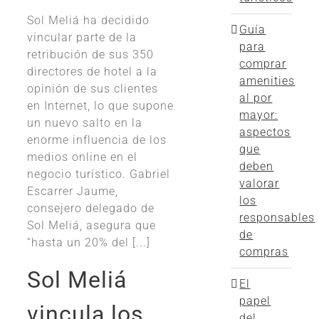
Sol Meliá ha decidido
Guía
vincular parte de la
para
retribución de sus 350
comprar
directores de hotel a la
amenities
opinión de sus clientes
al por
en Internet, lo que supone
mayor:
un nuevo salto en la
aspectos
enorme influencia de los
que
medios online en el
deben
negocio turístico. Gabriel
valorar
Escarrer Jaume,
los
consejero delegado de
responsables
Sol Meliá, asegura que
de
“hasta un 20% del [...]
compras
Sol Meliá
El
papel
vincula los
del