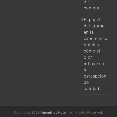
de
compras
El papel
del aroma
en la
experiencia
hotelera:
cómo el
olor
influye en
la
percepción
de
calidad.
Copyright 2023
Amenities Hotel
| All Rights Reserved.