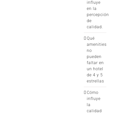
influye
en la
percepción
de
calidad.
Qué
amenities
no
pueden
faltar en
un hotel
de 4 y 5
estrellas
Cómo
influye
la
calidad