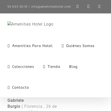
Saltar
93 633 5618
|
info@amenitieshotel.com
LinkedIn
X
Instag
al
contenido
Amenities Para Hotel
Quiénes Somos
Colecciones
Tienda
Blog
Contacto
Gabriele
Burgio
(
Florencia
,
26 de