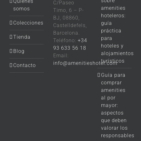
sobre
Quiénes
C/Paseo
amenities
somos
Timo, 6 – P-
hoteleros:
BJ, 08860,
Colecciones
guía
Castelldefels,
práctica
Barcelona.
Tienda
para
Teléfono:
+34
hoteles y
93 633 56 18
Blog
alojamientos
Email:
turísticos
info@amenitieshotel.com
Contacto
Guía para
comprar
amenities
al por
mayor:
aspectos
que deben
valorar los
responsables