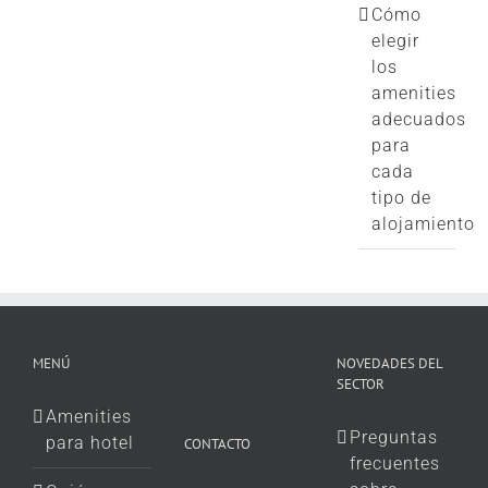
Cómo
elegir
los
amenities
adecuados
para
cada
tipo de
alojamiento
MENÚ
NOVEDADES DEL
SECTOR
Amenities
Preguntas
para hotel
CONTACTO
frecuentes