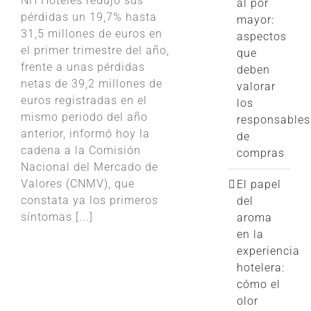
NH Hoteles redujo sus
al por
pérdidas un 19,7% hasta
mayor:
31,5 millones de euros en
aspectos
el primer trimestre del año,
que
frente a unas pérdidas
deben
netas de 39,2 millones de
valorar
euros registradas en el
los
mismo periodo del año
responsables
anterior, informó hoy la
de
cadena a la Comisión
compras
Nacional del Mercado de
Valores (CNMV), que
El papel
constata ya los primeros
del
síntomas [...]
aroma
en la
experiencia
hotelera:
cómo el
olor