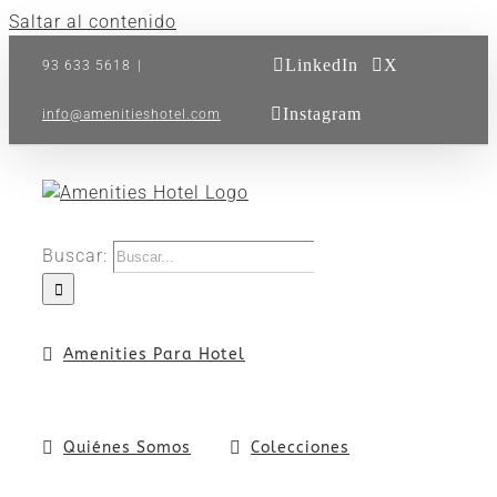
Saltar al contenido
LinkedIn
X
93 633 5618
|
Instagram
info@amenitieshotel.com
Buscar:
Amenities Para Hotel
Quiénes Somos
Colecciones