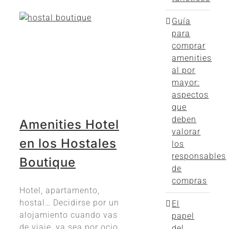
Guía
para
comprar
amenities
al por
mayor:
aspectos
que
deben
Amenities Hotel
valorar
en los Hostales
los
responsables
Boutique
de
compras
Hotel, apartamento,
hostal… Decidirse por un
El
alojamiento cuando vas
papel
de viaje, ya sea por ocio
del