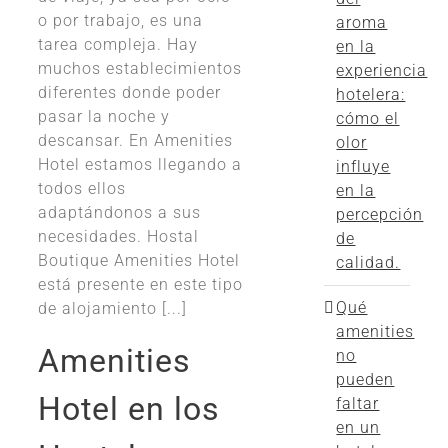
o por trabajo, es una
aroma
tarea compleja. Hay
en la
muchos establecimientos
experiencia
diferentes donde poder
hotelera:
pasar la noche y
cómo el
descansar. En Amenities
olor
Hotel estamos llegando a
influye
todos ellos
en la
adaptándonos a sus
percepción
necesidades. Hostal
de
Boutique Amenities Hotel
calidad.
está presente en este tipo
Qué
de alojamiento [...]
amenities
Amenities
no
pueden
Hotel en los
faltar
en un