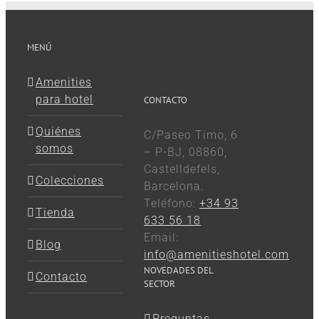
MENÚ
Amenities
para hotel
CONTACTO
Quiénes
C/Paseo Timo, 6
somos
– P-BJ, 08860,
Castelldefels,
Colecciones
Barcelona.
Teléfono:
+34 93
Tienda
633 56 18
Email:
Blog
info@amenitieshotel.com
NOVEDADES DEL
Contacto
SECTOR
Preguntas