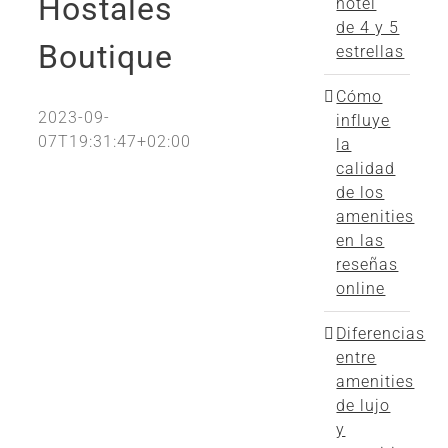
Hostales
hotel
de 4 y 5
Boutique
estrellas
Cómo
2023-09-
influye
07T19:31:47+02:00
la
calidad
de los
amenities
en las
reseñas
online
Diferencias
entre
amenities
de lujo
y