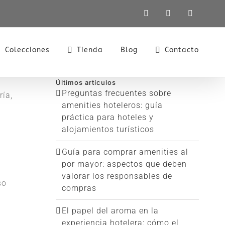
LinkedIn
X
Instagra
Colecciones
Tienda
Blog
Contacto
Últimos artículos
Preguntas frecuentes sobre
ría,
amenities hoteleros: guía
práctica para hoteles y
alojamientos turísticos
Guía para comprar amenities al
por mayor: aspectos que deben
valorar los responsables de
so
compras
El papel del aroma en la
experiencia hotelera: cómo el