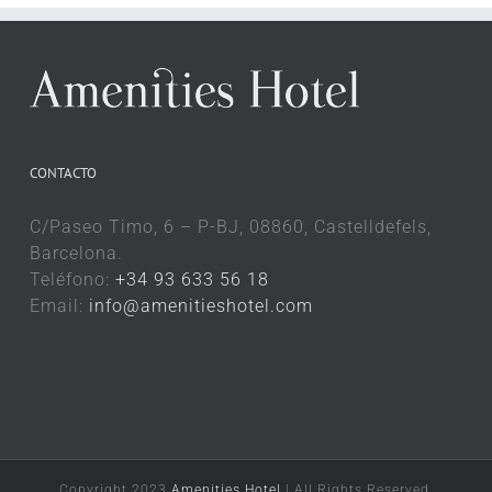
CONTACTO
C/Paseo Timo, 6 – P-BJ, 08860, Castelldefels,
Barcelona.
Teléfono:
+34 93 633 56 18
Email:
info@amenitieshotel.com
Copyright 2023
Amenities Hotel
| All Rights Reserved.