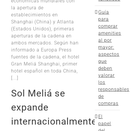
económicas mundiales con
la apertura de
Guía
establecimientos en
para
Shanghai (China) y Atlanta
comprar
(Estados Unidos), primeras
amenities
aperturas de la cadena en
al por
ambos mercados. Según han
mayor:
informado a Europa Press
aspectos
fuentes de la cadena, el hotel
que
Gran Meliá Shanghai, primer
deben
hotel español en toda China,
valorar
[...]
los
responsables
Sol Meliá se
de
compras
expande
El
internacionalmente
papel
del