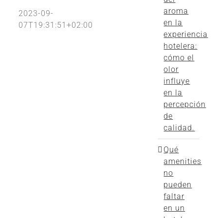
aroma
2023-09-
en la
07T19:31:51+02:00
experiencia
hotelera:
cómo el
olor
influye
en la
percepción
de
calidad.
Qué
amenities
no
pueden
faltar
en un