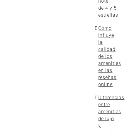
hotel
de 4 y 5
estrellas
Cómo
influye
la
calidad
de los
amenities
en las
reseñas
online
Diferencias
entre
amenities
de lujo
y