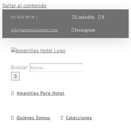
Saltar al contenido
LinkedIn
X
93 633 5618
|
Instagram
info@amenitieshotel.com
Buscar:
Amenities Para Hotel
Quiénes Somos
Colecciones