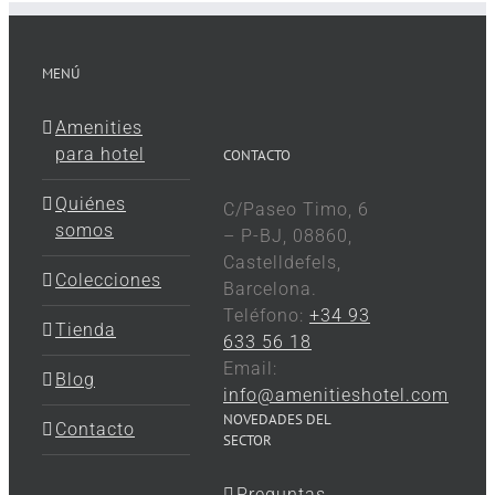
MENÚ
Amenities
para hotel
CONTACTO
Quiénes
C/Paseo Timo, 6
somos
– P-BJ, 08860,
Castelldefels,
Colecciones
Barcelona.
Teléfono:
+34 93
Tienda
633 56 18
Email:
Blog
info@amenitieshotel.com
NOVEDADES DEL
Contacto
SECTOR
Preguntas