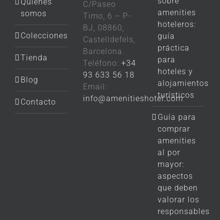
sobre
Quiénes
C/Paseo
amenities
somos
Timo, 6 – P-
hoteleros:
BJ, 08860,
Colecciones
guía
Castelldefels,
práctica
Barcelona.
Tienda
para
Teléfono:
+34
hoteles y
93 633 56 18
Blog
alojamientos
Email:
turísticos
info@amenitieshotel.com
Contacto
Guía para
comprar
amenities
al por
mayor:
aspectos
que deben
valorar los
responsables