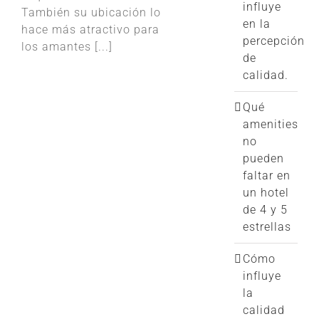
influye
También su ubicación lo
en la
hace más atractivo para
percepción
los amantes [...]
de
calidad.
Qué
amenities
no
pueden
faltar en
un hotel
de 4 y 5
estrellas
Cómo
influye
la
calidad