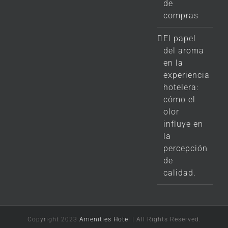
de
compras
El papel
del aroma
en la
experiencia
hotelera:
cómo el
olor
influye en
la
percepción
de
calidad.
Copyright 2023
Amenities Hotel
| All Rights Reserved.