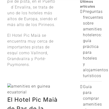
pie de pista, en el Puerto
Últimos
artículos
d´Envalira, se trata de
Preguntas
uno de los hoteles más
frecuentes
altos de Europa, siendo el
sobre
más alto de los Pirineos.
amenities
hoteleros:
El Hotel Pic Maià se
guía
encuentra muy cerca de
práctica
importantes pistas de
para
esquí como Vallnord,
hoteles
Grandvalira y Porté-
y
Puymorens.
alojamientos
turísticos
Guía
para
El Hotel Pic Maià
comprar
amenities
de Pas de la