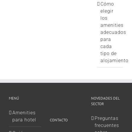
Cómo
elegir
los
amenities
adecuados
para
cada
tipo de
alojamiento
MENÚ
NOVEDADES DEL
SECTOR
Amenities
Preguntas
para hotel
CONTACTO
frecuentes