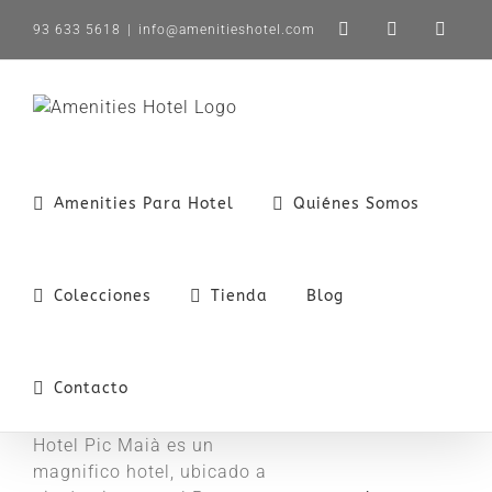
Saltar
93 633 5618
|
info@amenitieshotel.com
LinkedIn
X
Instag
al
contenido
Amenities Para Hotel
Quiénes Somos
Colecciones
Tienda
Blog
Contacto
Hotel Pic Maià es un
magnifico hotel, ubicado a