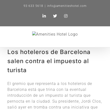
Saltar
93 633 5618
|
info@amenitieshotel.com
al
contenido
LinkedIn
X
Instagram
Los hoteleros de Barcelona
salen contra el impuesto al
turista
El gremio que representa a los hoteleros de
Barcelona está que trina con la eventual
introducción de un impuesto al turista que
pernocta en la ciudad. Su presidente, Jordi Clos,
salió ayer en tromba contra una iniciativa que