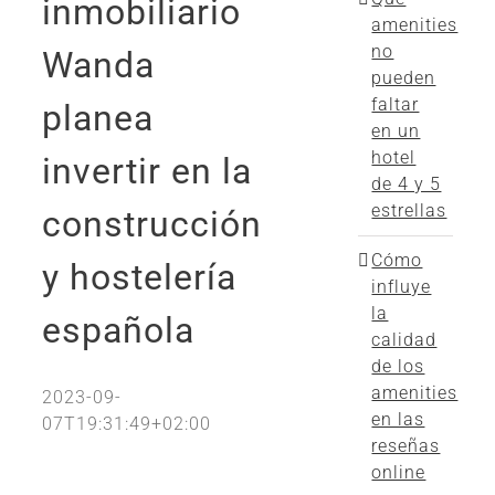
inmobiliario
amenities
no
Wanda
pueden
faltar
planea
en un
hotel
invertir en la
de 4 y 5
estrellas
construcción
Cómo
y hostelería
influye
la
española
calidad
de los
amenities
2023-09-
en las
07T19:31:49+02:00
reseñas
online