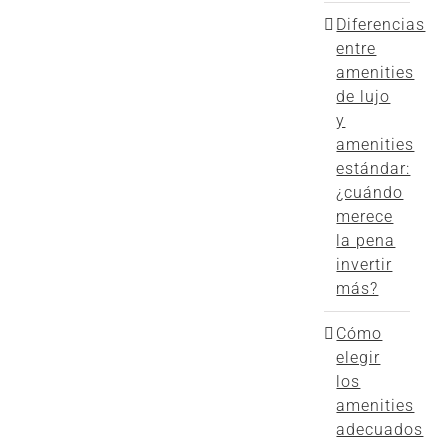
Diferencias
entre
amenities
de lujo
y
amenities
estándar:
¿cuándo
merece
la pena
invertir
más?
Cómo
elegir
los
amenities
adecuados