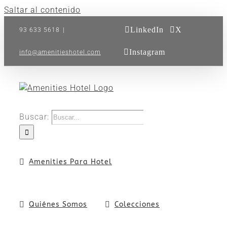
Saltar al contenido
LinkedIn
X
93 633 5618
|
Instagram
info@amenitieshotel.com
Buscar:
Amenities Para Hotel
Quiénes Somos
Colecciones