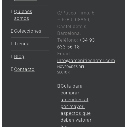
Quiénes
C/Paseo Timo, 6
somos
– P-BJ, 08860,
Castelldefels,
Colecciones
Barcelona.
Teléfono:
+34 93
Tienda
633 56 18
Email:
Blog
info@amenitieshotel.com
NOVEDADES DEL
Contacto
SECTOR
Guía para
comprar
amenities al
por mayor:
aspectos que
deben valorar
los