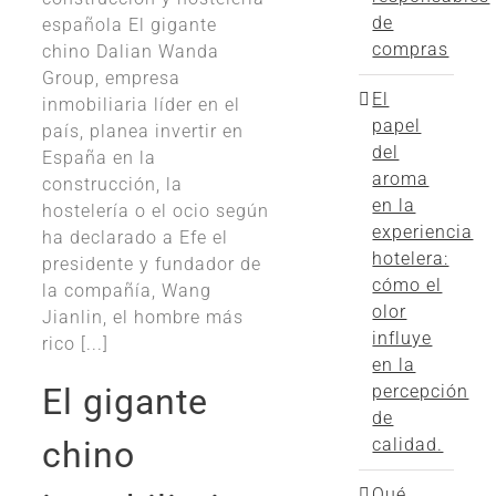
de
española El gigante
compras
chino Dalian Wanda
Group, empresa
El
inmobiliaria líder en el
papel
país, planea invertir en
del
España en la
aroma
construcción, la
en la
hostelería o el ocio según
experiencia
ha declarado a Efe el
hotelera:
presidente y fundador de
cómo el
la compañía, Wang
olor
Jianlin, el hombre más
influye
rico [...]
en la
El gigante
percepción
de
chino
calidad.
Qué