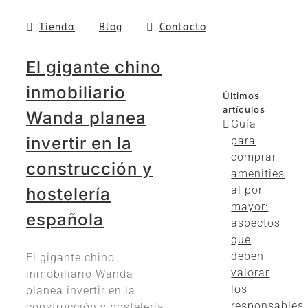
Tienda
Blog
Contacto
El gigante chino
inmobiliario
Últimos
artículos
Wanda planea
Guía
invertir en la
para
comprar
construcción y
amenities
al por
hostelería
mayor:
española
aspectos
que
deben
El gigante chino
valorar
inmobiliario Wanda
los
planea invertir en la
responsables
construcción y hostelería