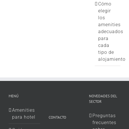
Cómo
elegir
los
amenities
adecuados
para
cada
tipo de
alojamiento
MENÚ
NOVEDADES DEL
SECTOR
Amenities
Preguntas
para hotel
CONTACTO
frecuentes