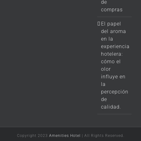
de
compras
El papel
del aroma
en la
experiencia
hotelera:
cómo el
olor
influye en
la
percepción
de
calidad.
Copyright 2023
Amenities Hotel
| All Rights Reserved.