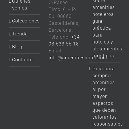
sobre
Quiénes
C/Paseo
amenities
somos
Timo, 6 – P-
hoteleros:
BJ, 08860,
Colecciones
guía
Castelldefels,
práctica
Barcelona.
Tienda
para
Teléfono:
+34
hoteles y
93 633 56 18
Blog
alojamientos
Email:
turísticos
info@amenitieshotel.com
Contacto
Guía para
comprar
amenities
al por
mayor:
aspectos
que deben
valorar los
responsables