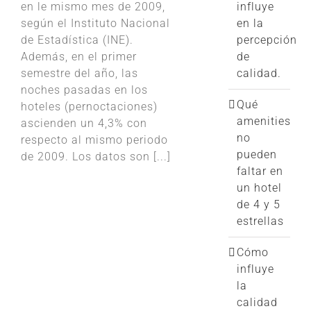
en le mismo mes de 2009,
influye
según el Instituto Nacional
en la
de Estadística (INE).
percepción
Además, en el primer
de
semestre del año, las
calidad.
noches pasadas en los
Qué
hoteles (pernoctaciones)
amenities
ascienden un 4,3% con
no
respecto al mismo periodo
pueden
de 2009. Los datos son [...]
faltar en
un hotel
de 4 y 5
estrellas
Cómo
influye
la
calidad