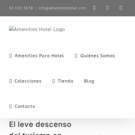
Saltar
93 633 5618
|
info@amenitieshotel.com
LinkedIn
X
Instag
al
contenido
Amenities Para Hotel
Quiénes Somos
Colecciones
Tienda
Blog
Contacto
El leve descenso