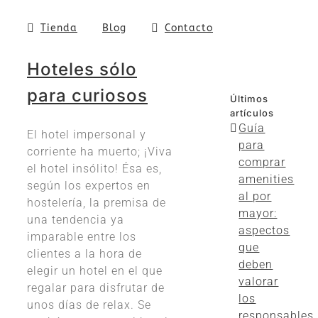
Tienda
Blog
Contacto
Hoteles sólo
para curiosos
Últimos
artículos
Guía
El hotel impersonal y
para
corriente ha muerto; ¡Viva
comprar
el hotel insólito! Ésa es,
amenities
según los expertos en
al por
hostelería, la premisa de
mayor:
una tendencia ya
aspectos
imparable entre los
que
clientes a la hora de
deben
elegir un hotel en el que
valorar
regalar para disfrutar de
los
unos días de relax. Se
responsables