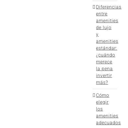
Diferencias
entre
amenities
de lujo
y
amenities
estándar:
¿cuándo
merece
la pena
invertir
más?
Cómo
elegir
los
amenities
adecuados