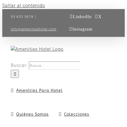
Saltar al contenido
LinkedIn
X
93 633 5618
|
Instagram
info@amenitieshotel.com
Buscar:
Amenities Para Hotel
Quiénes Somos
Colecciones