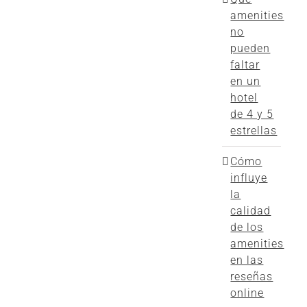
amenities
no
pueden
faltar
en un
hotel
de 4 y 5
estrellas
Cómo
influye
la
calidad
de los
amenities
en las
reseñas
online