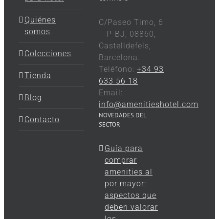
Quiénes
C/Paseo Timo, 6
somos
– P-BJ, 08860,
Castelldefels,
Colecciones
Barcelona.
Teléfono:
+34 93
Tienda
633 56 18
Email:
Blog
info@amenitieshotel.com
NOVEDADES DEL
Contacto
SECTOR
Guía para
comprar
amenities al
por mayor:
aspectos que
deben valorar
los