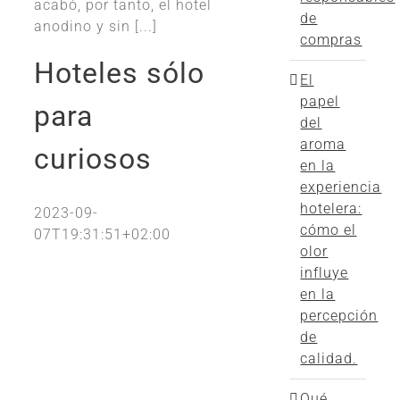
acabó, por tanto, el hotel
de
anodino y sin [...]
compras
Hoteles sólo
El
papel
para
del
aroma
curiosos
en la
experiencia
hotelera:
2023-09-
cómo el
07T19:31:51+02:00
olor
influye
en la
percepción
de
calidad.
Qué