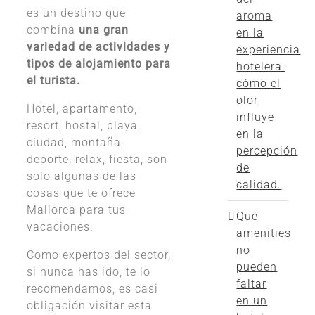
es un destino que
aroma
combina
una gran
en la
variedad de actividades y
experiencia
tipos de alojamiento para
hotelera:
el turista.
cómo el
olor
Hotel, apartamento,
influye
resort, hostal, playa,
en la
ciudad, montaña,
percepción
deporte, relax, fiesta, son
de
solo algunas de las
calidad.
cosas que te ofrece
Mallorca para tus
Qué
vacaciones.
amenities
no
Como expertos del sector,
pueden
si nunca has ido, te lo
faltar
recomendamos, es casi
en un
obligación visitar esta