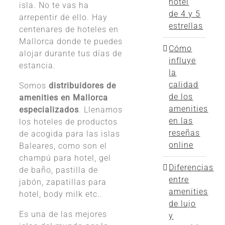
hotel
isla. No te vas ha
de 4 y 5
arrepentir de ello. Hay
estrellas
centenares de hoteles en
Mallorca donde te puedes
Cómo
alojar durante tus días de
influye
estancia.
la
calidad
Somos
distribuidores de
de los
amenities en Mallorca
amenities
especializados
. Llenamos
en las
los hoteles de productos
reseñas
de acogida para las islas
online
Baleares, como son el
champú para hotel, gel
Diferencias
de baño, pastilla de
entre
jabón, zapatillas para
amenities
hotel, body milk etc..
de lujo
Es una de las mejores
y