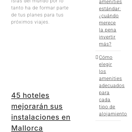
islas del mundo por lo
amenities
tanto ha de formar parte
estándar:
de tus planes para tus
¿cuándo
próximos viajes.
merece
la pena
invertir
más?
Cómo
elegir
los
amenities
adecuados
para
45 hoteles
cada
mejorarán sus
tipo de
alojamiento
instalaciones en
Mallorca