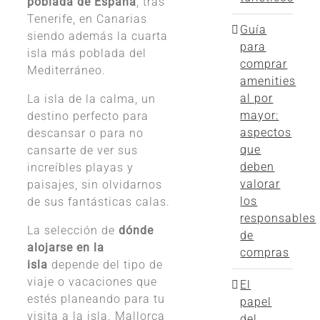
poblada de España
, tras
Tenerife, en Canarias
Guía
siendo además la cuarta
para
isla más poblada del
comprar
Mediterráneo.
amenities
al por
La isla de la calma, un
mayor:
destino perfecto para
aspectos
descansar o para no
que
cansarte de ver sus
deben
increíbles playas y
valorar
paisajes, sin olvidarnos
los
de sus fantásticas calas.
responsables
La selección de
dónde
de
alojarse en la
compras
isla
depende del tipo de
viaje o vacaciones que
El
estés planeando para tu
papel
visita a la isla. Mallorca
del