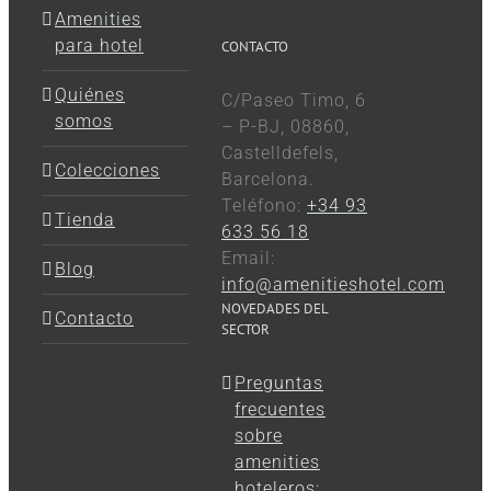
Amenities
para hotel
CONTACTO
Quiénes
C/Paseo Timo, 6
somos
– P-BJ, 08860,
Castelldefels,
Colecciones
Barcelona.
Teléfono:
+34 93
Tienda
633 56 18
Email:
Blog
info@amenitieshotel.com
NOVEDADES DEL
Contacto
SECTOR
Preguntas
frecuentes
sobre
amenities
hoteleros: