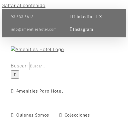
Saltar al contenido
LinkedIn
X
93 633 5618
|
Instagram
info@amenitieshotel.com
Buscar:
Amenities Para Hotel
Quiénes Somos
Colecciones