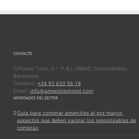
CONTACTO
C/Paseo Timo, 6 – P-BJ, 08860, Castelldefels,
Barcelona.
Teléfono:
+34 93 633 56 18
Email:
info@amenitieshotel.com
NOVEDADES DEL SECTOR
Guía para comprar amenities al por mayor:
aspectos que deben valorar los responsables de
compras