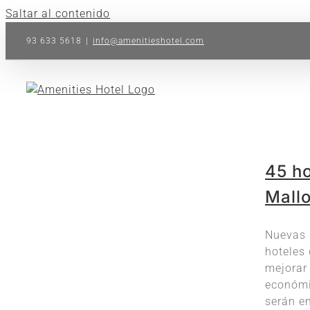
Saltar al contenido
93 633 5618
|
info@amenitieshotel.com
45 ho
Mall
Nuevas 
hoteles 
mejorar 
económi
serán e