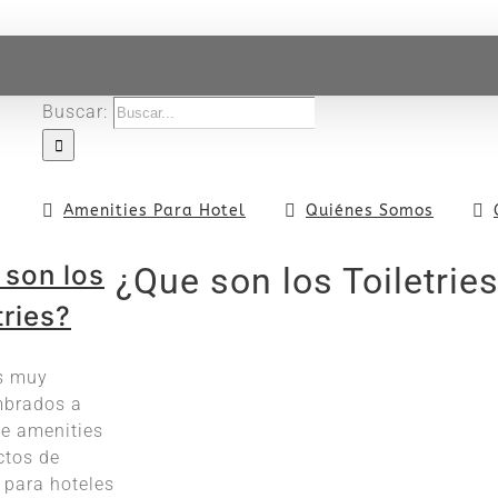
Buscar:
Amenities Para Hotel
Quiénes Somos
 son los
¿Que son los Toiletrie
tries?
s muy
brados a
de amenities
ctos de
 para hoteles