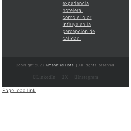
experiencia
hotelera:
cómo el olor
influye en la
percepción de
calidad.
Copyright 2023
Amenities Hotel
| All Rights Reserved.
LinkedIn
X
Instagram
Page load link