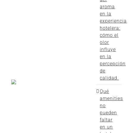
aroma
en la
experiencia
hotelera:
cómo el
olor
influye
en la
percepción
de
calidad.
Qué
amenities
no
pueden
faltar
en un