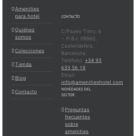
Amenities
para hotel
CONTACTO
Quiénes
C/Paseo Timo, 6
somos
– P-BJ, 08860,
Castelldefels,
Colecciones
Barcelona.
Teléfono:
+34 93
Tienda
633 56 18
Email:
Blog
info@amenitieshotel.com
NOVEDADES DEL
Contacto
SECTOR
Preguntas
frecuentes
sobre
amenities