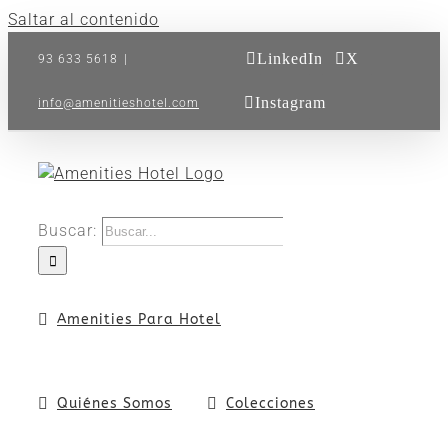
Saltar al contenido
LinkedIn
X
93 633 5618
|
Instagram
info@amenitieshotel.com
Buscar:
Amenities Para Hotel
Quiénes Somos
Colecciones