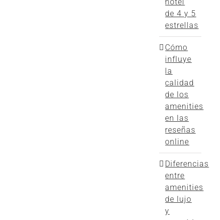
hotel
de 4 y 5
estrellas
Cómo
influye
la
calidad
de los
amenities
en las
reseñas
online
Diferencias
entre
amenities
de lujo
y