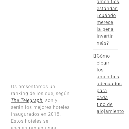
amenities
estándar:
¿cuándo
merece
la pena
invertir
más?
Cómo
elegir
los
amenities
adecuados
Os presentamos un
para
ranking de los que, según
cada
The Telegraph
,
son y
tipo de
serán los mejores hoteles
alojamiento
inaugurados en 2018.
Estos hoteles se
encuentran en unas