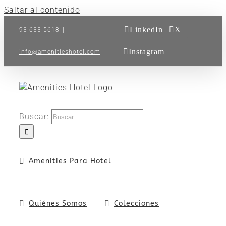
Saltar al contenido
LinkedIn
X
93 633 5618
|
Instagram
info@amenitieshotel.com
Buscar:
Amenities Para Hotel
Quiénes Somos
Colecciones