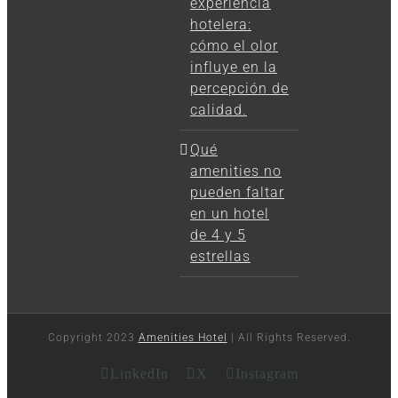
experiencia
hotelera:
cómo el olor
influye en la
percepción de
calidad.
Qué
amenities no
pueden faltar
en un hotel
de 4 y 5
estrellas
Copyright 2023
Amenities Hotel
| All Rights Reserved.
LinkedIn
X
Instagram