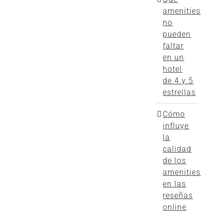
amenities
no
pueden
faltar
en un
hotel
de 4 y 5
estrellas
Cómo
influye
la
calidad
de los
amenities
en las
reseñas
online