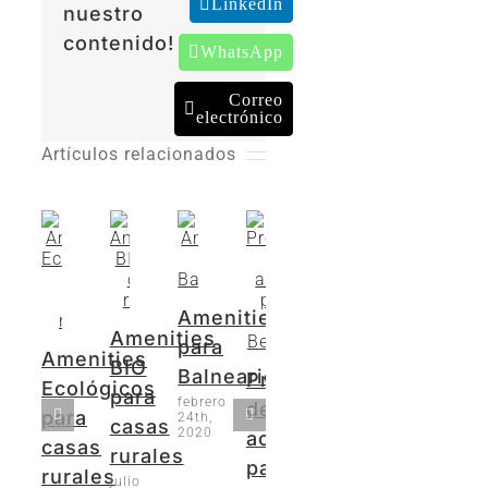
LinkedIn
nuestro
contenido!
WhatsApp
Correo
electrónico
Artículos relacionados
Amenities
Amenities
para
Amenities
BIO
Balnearios
Productos
Ecológicos
para
febrero
de
para
24th,
casas
2020
acogida
casas
rurales
para
rurales
julio