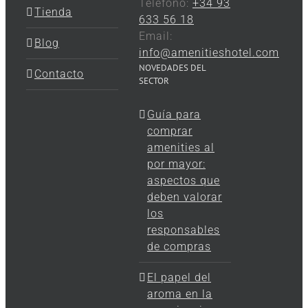
Teléfono:
+34 93
Tienda
633 56 18
Email:
Blog
info@amenitieshotel.com
NOVEDADES DEL
Contacto
SECTOR
Guía para
comprar
amenities al
por mayor:
aspectos que
deben valorar
los
responsables
de compras
El papel del
aroma en la