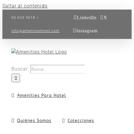
Saltar al contenido
LinkedIn
X
93 633 5618
|
Instagram
info@amenitieshotel.com
Buscar:
Amenities Para Hotel
Quiénes Somos
Colecciones