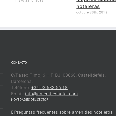
mayo 22nd, 2019
hoteleras
octubre 30th, 2018
CONTACTO
C/Paseo Timo, 6 – P-BJ, 08860, Castelldefels,
Barcelona.
Teléfono:
+34 93 633 56 18
Email:
info@amenitieshotel.com
NOVEDADES DEL SECTOR
Preguntas frecuentes sobre amenities hoteleros: