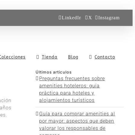
LinkedIn
X
Instagram
Colecciones
Tienda
Blog
Contacto
Últimos artículos
Preguntas frecuentes sobre
amenities hoteleros: guía
práctica para hoteles y
alojamientos turísticos
ación
 años
Guía para comprar amenities al
es.
por mayor: aspectos que deben
valorar los responsables de