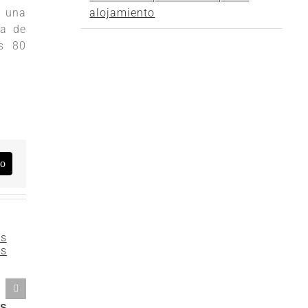
alojamiento
o una
la de
os 80
co
as