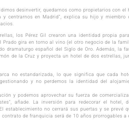
idimos desinvertir, quedarnos como propietarios con el 
ga y centrarnos en Madrid”, explica su hijo y miembro 
lacios.
rellas, los Pérez Gil crearon una identidad propia par
 Prado gira en torno al vino (el otro negocio de la famil
ado dramaturgo español del Siglo de Oro. Además, la fa
món de la Cruz y proyecta un hotel de dos estrellas, ju
rca no estandarizada, lo que significa que cada hot
 gestionando y no perdemos la identidad del alojamie
ución y podemos aprovechar su fuerza de comercializa
es”, añade. La inversión para redecorar el hotel, 
El establecimiento no cerrará sus puertas y se prevé q
 contrato de franquicia será de 10 años prorrogables a 