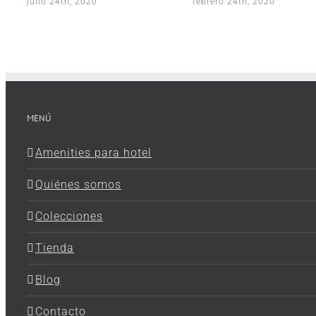
julio 24th, 2020
febrero 24th, 2020
MENÚ
Amenities para hotel
Quiénes somos
Colecciones
Tienda
Blog
Contacto