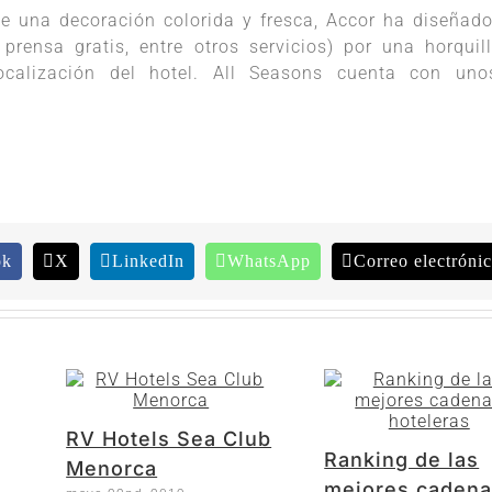
 una decoración colorida y fresca, Accor ha diseñad
 prensa gratis, entre otros servicios) por una horquil
ocalización del hotel. All Seasons cuenta con un
ok
X
LinkedIn
WhatsApp
Correo electróni
RV Hotels Sea Club
Ranking de las
Menorca
mejores caden