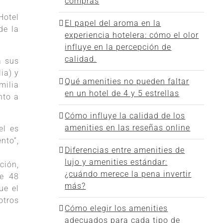
compras
Hotel
El papel del aroma en la
de la
experiencia hotelera: cómo el olor
influye en la percepción de
calidad.
a sus
ia) y
Qué amenities no pueden faltar
milia
en un hotel de 4 y 5 estrellas
nto a
Cómo influye la calidad de los
amenities en las reseñas online
el es
nto”,
Diferencias entre amenities de
lujo y amenities estándar:
ción,
¿cuándo merece la pena invertir
de 48
más?
ue el
otros
Cómo elegir los amenities
adecuados para cada tipo de