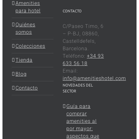
Amenities
para hotel
CONTACTO
Quiénes
C/Paseo Timo, 6
somos
– P-BJ, 08860,
Castelldefels,
Colecciones
Barcelona.
Teléfono:
+34 93
Tienda
633 56 18
Email:
Blog
info@amenitieshotel.com
NOVEDADES DEL
Contacto
SECTOR
Guía para
comprar
amenities al
por mayor:
aspectos que