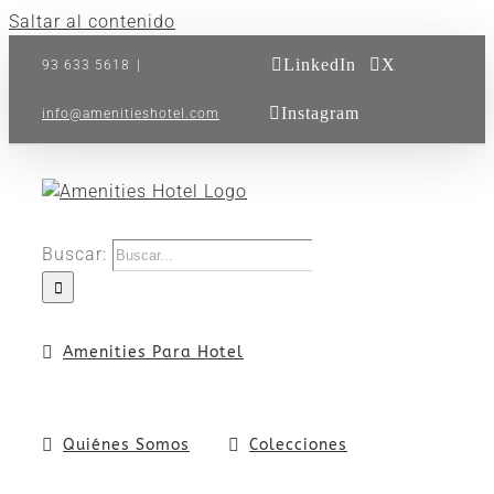
Saltar al contenido
LinkedIn
X
93 633 5618
|
Instagram
info@amenitieshotel.com
Buscar:
Amenities Para Hotel
Quiénes Somos
Colecciones