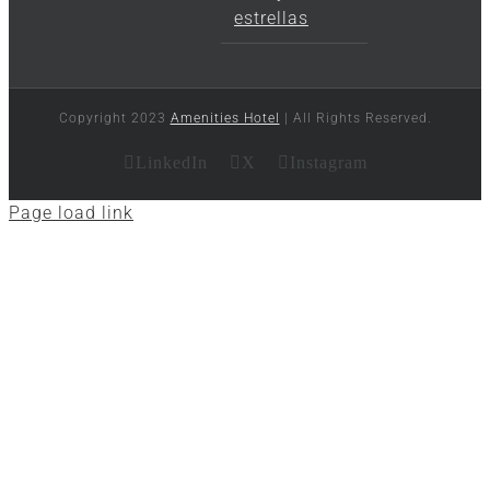
estrellas
Copyright 2023
Amenities Hotel
| All Rights Reserved.
LinkedIn
X
Instagram
Page load link