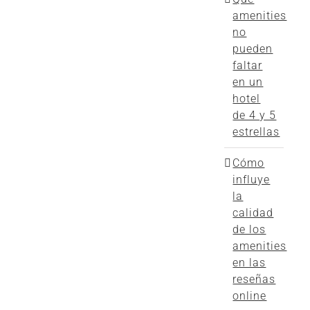
amenities
no
pueden
faltar
en un
hotel
de 4 y 5
estrellas
Cómo
influye
la
calidad
de los
amenities
en las
reseñas
online