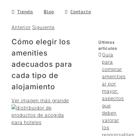
Tienda
Blog
Contacto
Anterior
Siguiente
Cómo elegir los
Últimos
artículos
amenities
Guía
para
adecuados para
comprar
cada tipo de
amenities
al por
alojamiento
mayor:
aspectos
Ver imagen más grande
que
deben
valorar
los
responsables