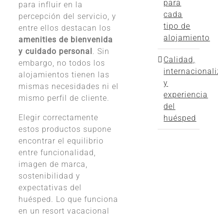
para
para influir en la
cada
percepción del servicio, y
tipo de
entre ellos destacan los
alojamiento
amenities de bienvenida
y cuidado personal
. Sin
Calidad,
embargo, no todos los
internacional
alojamientos tienen las
y
mismas necesidades ni el
experiencia
mismo perfil de cliente.
del
Elegir correctamente
huésped
estos productos supone
encontrar el equilibrio
entre funcionalidad,
imagen de marca,
sostenibilidad y
expectativas del
huésped. Lo que funciona
en un resort vacacional