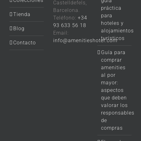
Colecciones
guía
Castelldefels,
práctica
Barcelona.
Tienda
para
Teléfono:
+34
hoteles y
93 633 56 18
Blog
alojamientos
Email:
turísticos
info@amenitieshotel.com
Contacto
Guía para
comprar
amenities
al por
mayor:
aspectos
que deben
valorar los
responsables
de
compras