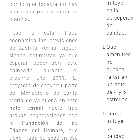
influye
por lo que todavía no hay
en la
una fecha para ponerlo en
percepción
marcha».
de
calidad.
Pese a esta traba
económica las previsiones
Qué
de Castilla Termal siguen
amenities
siendo optimistas ya que
no
esperan poder abrir este
pueden
balneario durante el
faltar en
próximo año 2011. El
un hotel
proyecto de convertir parte
de 4 y 5
del Monasterio de Santa
estrellas
María de Valbuena en este
hotel termal
nació tras
Cómo
arduas negociaciones con
influye
la
Fundación de las
la
Edades del Hombre
, que
calidad
tiene fijada su sede en ese