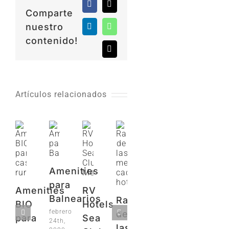
Facebook
X
Comparte
nuestro
LinkedIn
WhatsApp
contenido!
Correo
electrónico
Artículos relacionados
Amenities
para
Amenities
RV
Balnearios
Ranking
BIO
Hotels
febrero
de
para
Sea
24th,
las