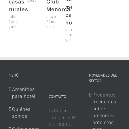
2020
casas
Club
mejores
rurales
Menorca
cadenas
julio
mayo
hoteleras
24th,
22nd,
2020
2019
octubre
30th,
2018
MENÚ
NOVEDADES DEL
SECTOR
Amenities
Preguntas
para hotel
CONTACTO
frecuentes
sobre
Quiénes
C/Paseo
amenities
somos
Timo, 6 – P-
hoteleros:
BJ, 08860,