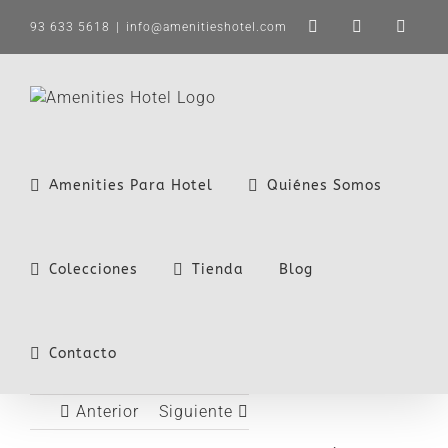
Saltar
93 633 5618
|
info@amenitieshotel.com
LinkedIn
X
Instag
al
contenido
Amenities Para Hotel
Quiénes Somos
Colecciones
Tienda
Blog
Contacto
Anterior
Siguiente