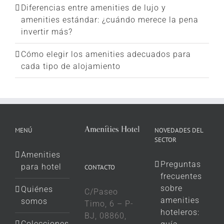
Diferencias entre amenities de lujo y
amenities estándar: ¿cuándo merece la pena
invertir más?
Cómo elegir los amenities adecuados para
cada tipo de alojamiento
MENÚ
NOVEDADES DEL
SECTOR
Amenities
Preguntas
para hotel
CONTACTO
frecuentes
sobre
Quiénes
C/Paseo
amenities
somos
Timo, 6 – P-
hoteleros:
BJ, 08860,
Colecciones