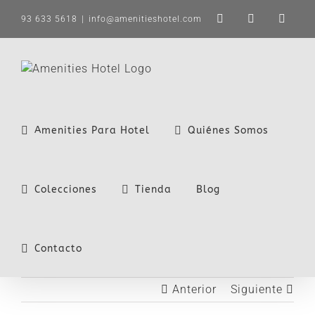
Saltar
93 633 5618
|
info@amenitieshotel.com
LinkedIn
X
Instag
al
contenido
Amenities Para Hotel
Quiénes Somos
Colecciones
Tienda
Blog
Contacto
Anterior
Siguiente