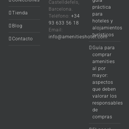
guía
Castelldefels,
práctica
Barcelona.
Tienda
para
Teléfono:
+34
hoteles y
93 633 56 18
Blog
alojamientos
Email:
turísticos
info@amenitieshotel.com
Contacto
Guía para
comprar
amenities
al por
mayor:
aspectos
que deben
valorar los
responsables
de
compras