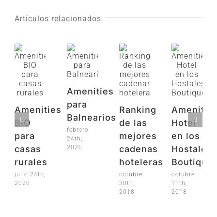
Artículos relacionados
Amenities
para
Amenities
Ranking
Amenitie
Balnearios
BIO
de las
Hotel
febrero
para
mejores
en los
24th,
2020
casas
cadenas
Hostales
rurales
hoteleras
Boutique
julio 24th,
octubre
octubre
2020
30th,
11th,
2018
2018