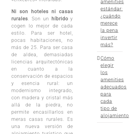
amenities
estándar:
Ni son hoteles ni casas
¿cuándo
rurales
. Son un
híbrido
y
merece
cogen lo mejor de cada
la pena
estilo. Para ser hotel,
invertir
pocas habitaciones, no
más?
más de 25. Para ser casa
de aldea, demasiadas
Cómo
licencias arquitectónicas
elegir
en cuanto a la
los
conservación de espacios
amenities
y esencia rural: un
adecuados
modernismo integrado,
para
con madera y cristal más
cada
allá de la piedra, no
tipo de
permite encasillarlos en
alojamiento
meras casas rurales. Es
una nueva versión de
alojamiento turístico que