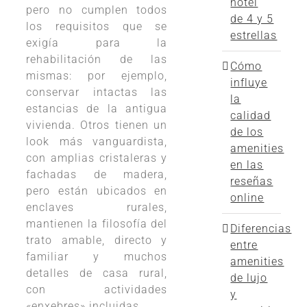
hotel
pero no cumplen todos
de 4 y 5
los requisitos que se
estrellas
exigía para la
rehabilitación de las
Cómo
mismas: por ejemplo,
influye
conservar intactas las
la
estancias de la antigua
calidad
vivienda. Otros tienen un
de los
look más vanguardista,
amenities
con amplias cristaleras y
en las
fachadas de madera,
reseñas
pero están ubicados en
online
enclaves rurales,
mantienen la filosofía del
Diferencias
trato amable, directo y
entre
familiar y muchos
amenities
detalles de casa rural,
de lujo
con actividades
y
«enxebres» incluidas.