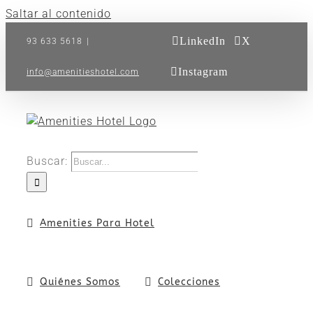
Saltar al contenido
LinkedIn
X
93 633 5618
|
Instagram
info@amenitieshotel.com
Buscar:
Amenities Para Hotel
Quiénes Somos
Colecciones