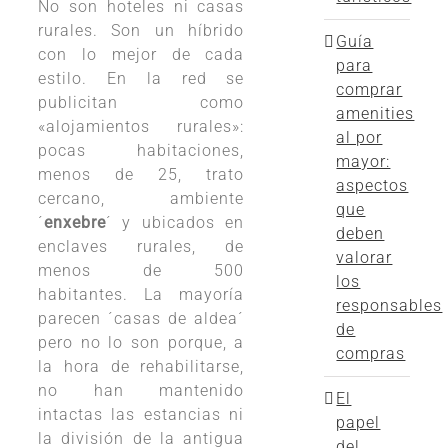
No son hoteles ni casas
rurales. Son un híbrido
Guía
con lo mejor de cada
para
estilo. En la red se
comprar
publicitan como
amenities
«alojamientos rurales»:
al por
pocas habitaciones,
mayor:
menos de 25, trato
aspectos
cercano, ambiente
que
´
enxebre
´ y ubicados en
deben
enclaves rurales, de
valorar
menos de 500
los
habitantes. La mayoría
responsables
parecen ´casas de aldea´
de
pero no lo son porque, a
compras
la hora de rehabilitarse,
no han mantenido
El
intactas las estancias ni
papel
la división de la antigua
del