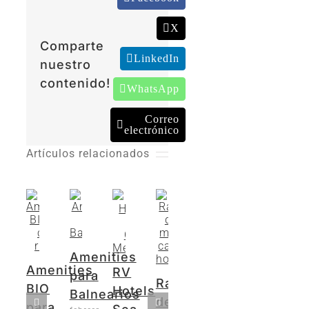
X
Comparte
LinkedIn
nuestro
contenido!
WhatsApp
Correo
electrónico
Artículos relacionados
Amenities
Amenities
RV
para
Ranking
BIO
Hotels
Balnearios
de
para