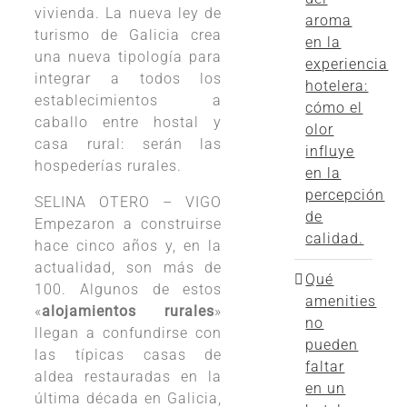
vivienda. La nueva ley de
aroma
turismo de Galicia crea
en la
una nueva tipología para
experiencia
integrar a todos los
hotelera:
establecimientos a
cómo el
caballo entre hostal y
olor
casa rural: serán las
influye
hospederías rurales.
en la
percepción
SELINA OTERO – VIGO
de
Empezaron a construirse
calidad.
hace cinco años y, en la
actualidad, son más de
Qué
100. Algunos de estos
amenities
«
alojamientos rurales
»
no
llegan a confundirse con
pueden
las típicas casas de
faltar
aldea restauradas en la
en un
última década en Galicia,