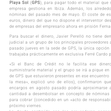
Playa Sol
(
GPS
), para pagar todo el material que
empresa gestiona en Ibiza. Además, los alreded
nóminas del pasado mes de mayo. El coste de es
euros, dinero del que no dispone el interventor d
de empresas del empresario ahora en prisión Ferna
Para buscar el dinero, Javier Perelló no tiene de
judicial a un grupo de los principales proveedores
pasado jueves en la sede de GPS, la única opción r
trabajaba prácticamente en exclusiva Ferré Cardo p
«Si el Banc de Crèdit no le facilita ese dine
suministrarle material y el grupo se irá a pique e
de GPS que estuvieron presentes en ese encuentro (
la mesa», explicó uno de ellos), confirmaron qu
encargos en agosto pasado podría aproximarse a
cantidad a desembolsar en concepto de nóminas 
para cobrar (concedido en un «acto de responsabi
próximo viernes.