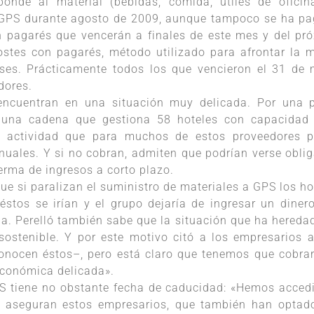
onde al material (bebidas, comida, útiles de oficin
de GPS durante agosto de 2009, aunque tampoco se ha p
n pagarés que vencerán a finales de este mes y del pr
 costes con pagarés, método utilizado para afrontar la 
ses. Prácticamente todos los que vencieron el 31 de
dores.
ncuentran en una situación muy delicada. Por una p
a una cadena que gestiona 58 hoteles con capacidad
na actividad que para muchos de estos proveedores 
anuales. Y si no cobran, admiten que podrían verse obli
erma de ingresos a corto plazo.
e si paralizan el suministro de materiales a GPS los ho
éstos se irían y el grupo dejaría de ingresar un diner
uda. Perelló también sabe que la situación que ha hereda
insostenible. Y por este motivo citó a los empresarios 
nocen éstos–, pero está claro que tenemos que cobrar
económica delicada».
S tiene no obstante fecha de caducidad: «Hemos acced
, aseguran estos empresarios, que también han optad