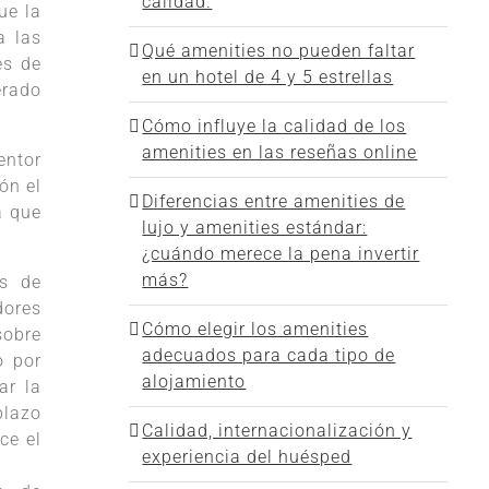
calidad.
ue la
a las
Qué amenities no pueden faltar
es de
en un hotel de 4 y 5 estrellas
erado
Cómo influye la calidad de los
amenities en las reseñas online
entor
ón el
Diferencias entre amenities de
a que
lujo y amenities estándar:
¿cuándo merece la pena invertir
más?
os de
dores
Cómo elegir los amenities
sobre
adecuados para cada tipo de
o por
alojamiento
ar la
plazo
Calidad, internacionalización y
ce el
experiencia del huésped