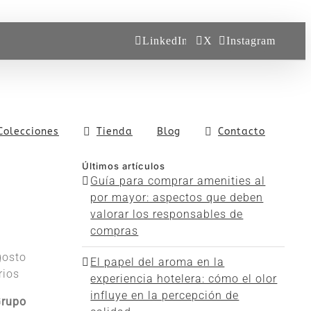
LinkedIn
X
Instagram
Colecciones
Tienda
Blog
Contacto
Últimos artículos
Guía para comprar amenities al
por mayor: aspectos que deben
valorar los responsables de
compras
gosto
El papel del aroma en la
rios
experiencia hotelera: cómo el olor
influye en la percepción de
rupo