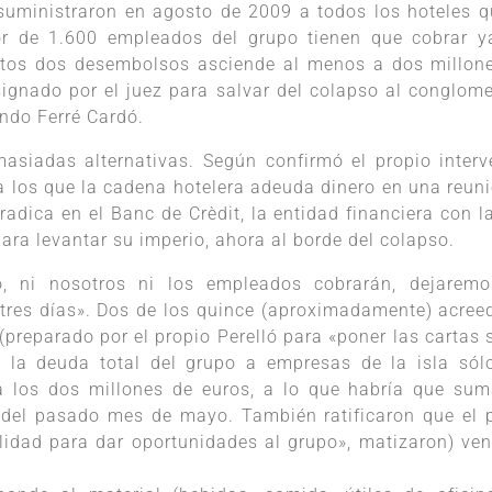
 suministraron en agosto de 2009 a todos los hoteles q
or de 1.600 empleados del grupo tienen que cobrar y
tos dos desembolsos asciende al menos a dos millon
esignado por el juez para salvar del colapso al conglom
ndo Ferré Cardó.
masiadas alternativas. Según confirmó el propio interv
 a los que la cadena hotelera adeuda dinero en una reuni
adica en el Banc de Crèdit, la entidad financiera con l
ara levantar su imperio, ahora al borde del colapso.
ro, ni nosotros ni los empleados cobrarán, dejarem
n tres días». Dos de los quince (aproximadamente) acree
preparado por el propio Perelló para «poner las cartas 
e la deuda total del grupo a empresas de la isla sól
 los dos millones de euros, a lo que habría que sum
del pasado mes de mayo. También ratificaron que el 
lidad para dar oportunidades al grupo», matizaron) ven