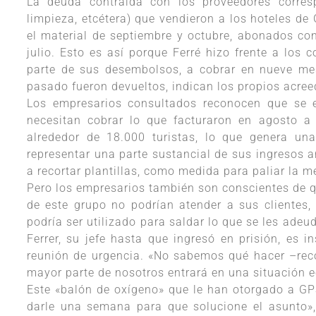
La deuda contraída con los proveedores corresp
limpieza, etcétera) que vendieron a los hoteles 
el material de septiembre y octubre, abonados co
julio. Esto es así porque Ferré hizo frente a los
parte de sus desembolsos, a cobrar en nueve me
pasado fueron devueltos, indican los propios acree
Los empresarios consultados reconocen que se e
necesitan cobrar lo que facturaron en agosto 
alrededor de 18.000 turistas, lo que genera u
representar una parte sustancial de sus ingresos 
a recortar plantillas, como medida para paliar la m
Pero los empresarios también son conscientes de qu
de este grupo no podrían atender a sus clientes, 
podría ser utilizado para saldar lo que se les ade
Ferrer, su jefe hasta que ingresó en prisión, es 
reunión de urgencia. «No sabemos qué hacer –reco
mayor parte de nosotros entrará en una situación 
Este «balón de oxígeno» que le han otorgado a GP
darle una semana para que solucione el asunto»