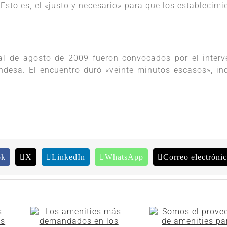
 Esto es, el «justo y necesario» para que los establecimi
l de agosto de 2009 fueron convocados por el interv
Endesa. El encuentro duró «veinte minutos escasos», in
ok
X
LinkedIn
WhatsApp
Correo electróni