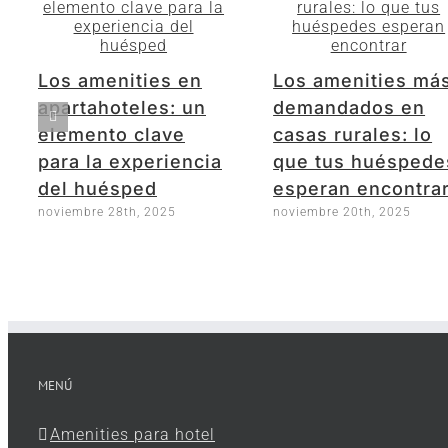
Los amenities en
Los amenities má
apartahoteles: un
demandados en
elemento clave
casas rurales: lo
para la experiencia
que tus huéspede
del huésped
esperan encontra
noviembre 28th, 2025
noviembre 20th, 2025
MENÚ
Amenities para hotel