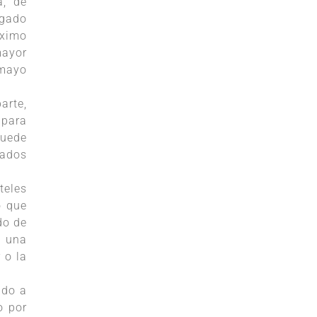
a, de
agado
óximo
mayor
 mayo
arte,
 para
puede
gados
teles
o que
do de
a una
 o la
ido a
o por