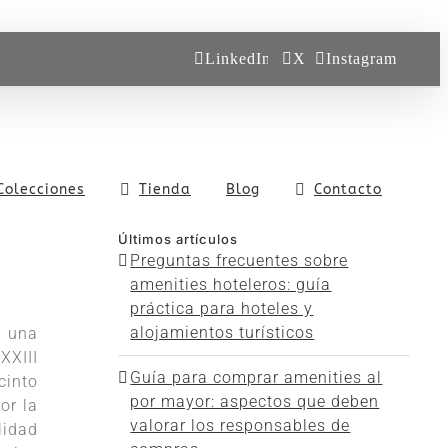
LinkedIn
X
Instagram
Colecciones
Tienda
Blog
Contacto
Últimos artículos
Preguntas frecuentes sobre
amenities hoteleros: guía
práctica para hoteles y
alojamientos turísticos
n una
XXIII
Guía para comprar amenities al
cinto
por mayor: aspectos que deben
or la
valorar los responsables de
lidad