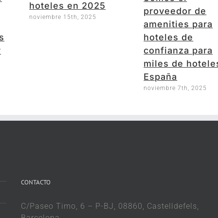
hoteles en 2025
proveedor de
noviembre 15th, 2025
amenities para
s
hoteles de
r
confianza para
miles de hotele
España
noviembre 7th, 2025
CONTACTO
C/Paseo Timo, 6 – P-BJ, 08860, Castelldefels,
Barcelona.