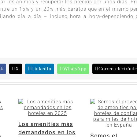
tar los ánimos y recuperar los precios por unos dí­as. Pr
entre un 15% y un 20% más baratos que en el mismo pe
lando día a día – incluso hora a hora-dependiendo 
ok
X
LinkedIn
WhatsApp
Correo electróni
Los amenities más
demandados en los
s
Somos el