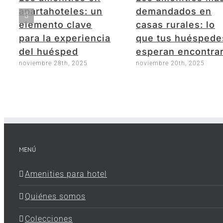
apartahoteles: un
demandados en
elemento clave
casas rurales: lo
para la experiencia
que tus huéspede
del huésped
esperan encontra
noviembre 28th, 2025
noviembre 20th, 2025
MENÚ
Amenities para hotel
Quiénes somos
Colecciones