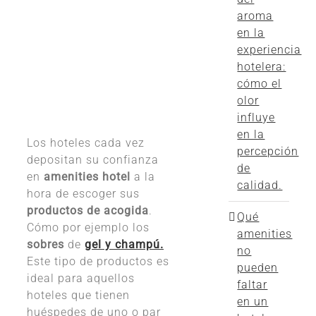
aroma
en la
experiencia
hotelera:
cómo el
olor
influye
en la
Los hoteles cada vez
percepción
depositan su confianza
de
en
amenities hotel
a la
calidad.
hora de escoger sus
productos de acogida
.
Qué
Cómo por ejemplo los
amenities
sobres
de
gel y
champú
.
no
Este tipo de productos es
pueden
ideal para aquellos
faltar
hoteles que tienen
en un
huéspedes de uno o par