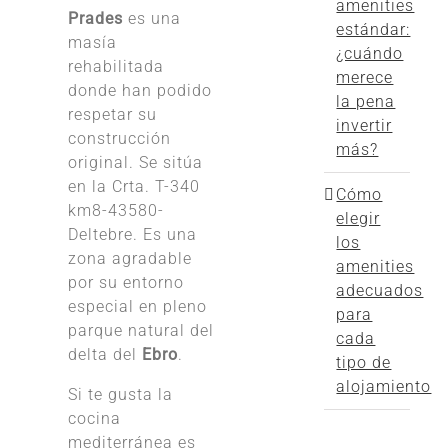
amenities
Prades
es una
estándar:
masía
¿cuándo
rehabilitada
merece
donde han podido
la pena
respetar su
invertir
construcción
más?
original. Se sitúa
en la Crta. T-340
Cómo
km8-43580-
elegir
Deltebre. Es una
los
zona agradable
amenities
por su entorno
adecuados
especial en pleno
para
parque natural del
cada
delta del
Ebro
.
tipo de
alojamiento
Si te gusta la
cocina
mediterránea es