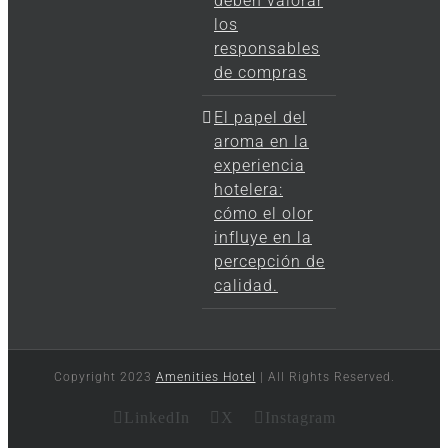
deben valorar
los
responsables
de compras
El papel del
aroma en la
experiencia
hotelera:
cómo el olor
influye en la
percepción de
calidad.
Copyright 2023
Amenities Hotel
| All Rights Reserved.
LinkedIn
X
Instagram