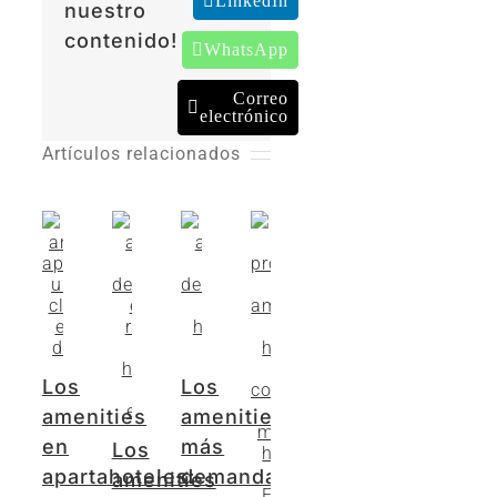
LinkedIn
nuestro
contenido!
WhatsApp
Correo
electrónico
Artículos relacionados
Los
Los
amenities
amenities
en
más
Los
apartahoteles:
demandados
amenities