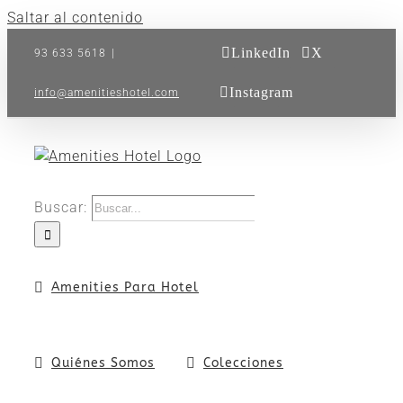
Saltar al contenido
LinkedIn
X
93 633 5618
|
Instagram
info@amenitieshotel.com
Buscar:
Amenities Para Hotel
Quiénes Somos
Colecciones