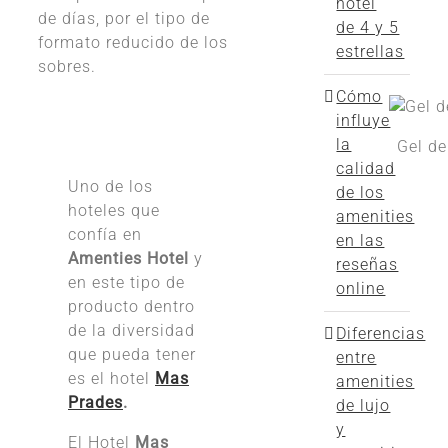
hotel
de días, por el tipo de
de 4 y 5
formato reducido de los
estrellas
sobres.
Cómo
influye
la
Gel d
calidad
Uno de los
de los
hoteles que
amenities
confía en
en las
Amenties Hotel
y
reseñas
en este tipo de
online
producto dentro
de la diversidad
Diferencias
que pueda tener
entre
es el hotel
Mas
amenities
Prades
.
de lujo
y
El Hotel
Mas