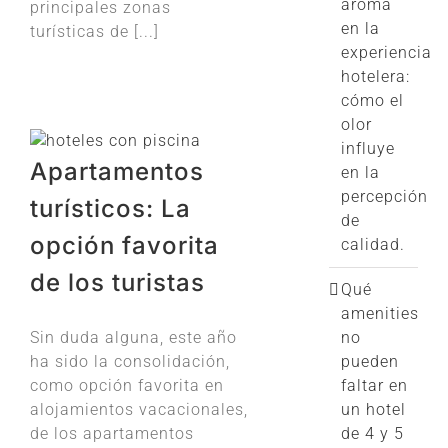
aroma
principales zonas
en la
turísticas de [...]
experiencia
hotelera:
cómo el
olor
influye
Apartamentos
en la
percepción
turísticos: La
de
opción favorita
calidad.
de los turistas
Qué
amenities
Sin duda alguna, este año
no
ha sido la consolidación,
pueden
como opción favorita en
faltar en
alojamientos vacacionales,
un hotel
de los apartamentos
de 4 y 5