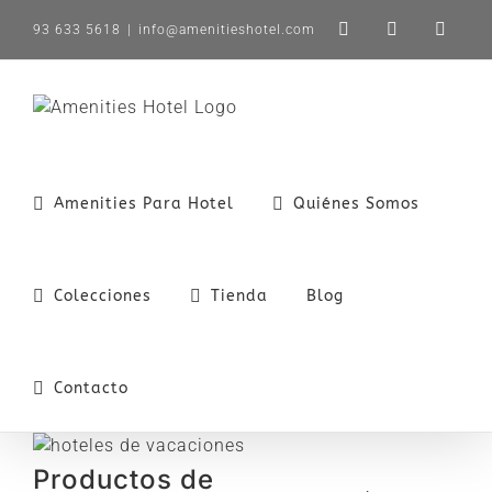
Saltar
93 633 5618
|
info@amenitieshotel.com
LinkedIn
X
Instag
al
contenido
Amenities Para Hotel
Quiénes Somos
Colecciones
Tienda
Blog
Contacto
Productos de