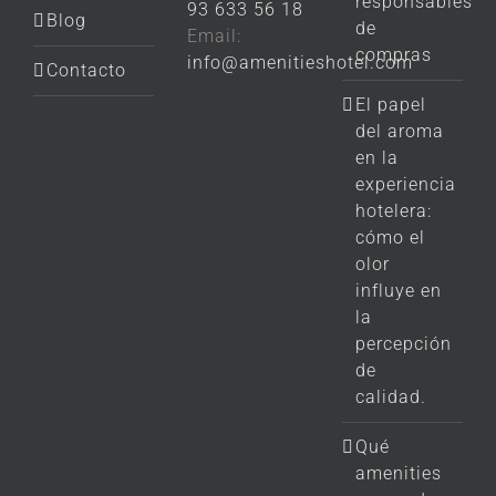
responsables
93 633 56 18
Blog
de
Email:
compras
info@amenitieshotel.com
Contacto
El papel
del aroma
en la
experiencia
hotelera:
cómo el
olor
influye en
la
percepción
de
calidad.
Qué
amenities