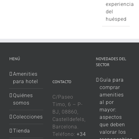
experiencia
del
huésped
MENÚ
NOVEDADES DEL
SECTOR
Amenities
Guía para
para hotel
CONTACTO
comprar
amenities
Quiénes
C/Paseo
al por
somos
Timo, 6 – P-
mayor:
BJ, 08860,
Colecciones
aspectos
Castelldefels,
que deben
Barcelona.
Tienda
valorar los
Teléfono:
+34