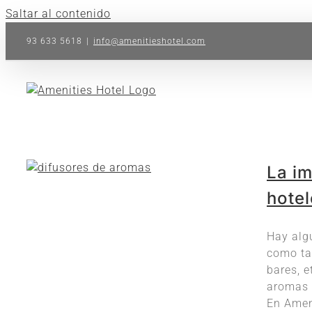
Saltar al contenido
93 633 5618
|
info@amenitieshotel.com
La im
hotel
Hay alg
como ta
bares, e
aromas 
En Ameni