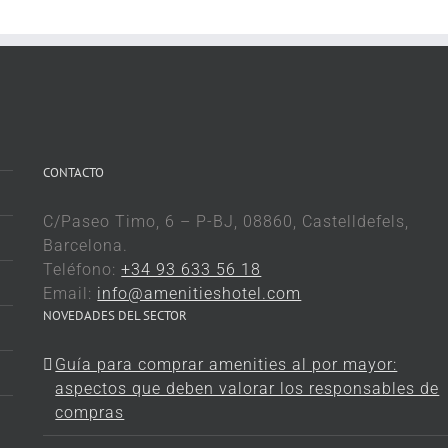
CONTACTO
C/Paseo Timo, 6 – P-BJ, 08860, Castelldefels,
Barcelona.
Teléfono:
+34 93 633 56 18
Email:
info@amenitieshotel.com
NOVEDADES DEL SECTOR
Guía para comprar amenities al por mayor:
aspectos que deben valorar los responsables de
compras