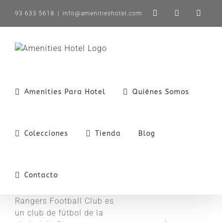
Saltar
93 633 5618
|
info@amenitieshotel.com
LinkedIn
X
Instag
al
contenido
Amenities Para Hotel
Quiénes Somos
Colecciones
Tienda
Blog
Contacto
Rangers Football Club es
un club de fútbol de la