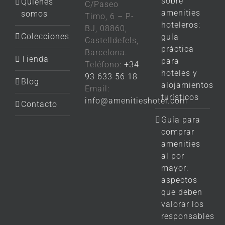
sobre
Quiénes
C/Paseo
amenities
somos
Timo, 6 – P-
hoteleros:
BJ, 08860,
Colecciones
guía
Castelldefels,
práctica
Barcelona.
Tienda
para
Teléfono:
+34
hoteles y
93 633 56 18
Blog
alojamientos
Email:
turísticos
info@amenitieshotel.com
Contacto
Guía para
comprar
amenities
al por
mayor:
aspectos
que deben
valorar los
responsables