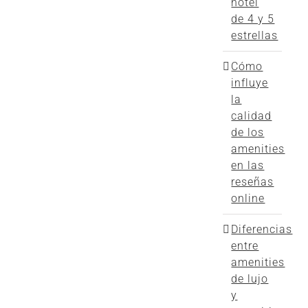
hotel
de 4 y 5
estrellas
Cómo
influye
la
calidad
de los
amenities
en las
reseñas
online
Diferencias
entre
amenities
de lujo
y