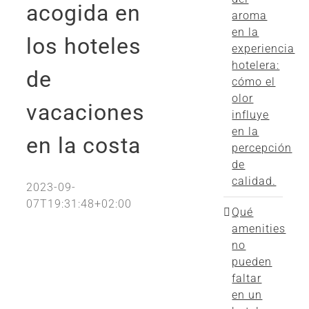
acogida en
aroma
en la
los hoteles
experiencia
hotelera:
de
cómo el
olor
vacaciones
influye
en la
en la costa
percepción
de
calidad.
2023-09-
07T19:31:48+02:00
Qué
amenities
no
pueden
faltar
en un