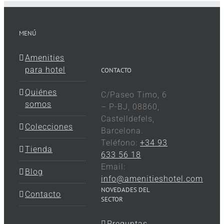
MENÚ
Amenities
para hotel
CONTACTO
Quiénes
C/Paseo Timo, 6
somos
– P-BJ, 08860,
Castelldefels,
Colecciones
Barcelona.
Teléfono:
+34 93
Tienda
633 56 18
Email:
Blog
info@amenitieshotel.com
NOVEDADES DEL
Contacto
SECTOR
Preguntas