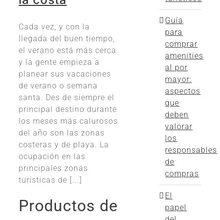
Guía
Cada vez, y con la
para
llegada del buen tiempo,
comprar
el verano está más cerca
amenities
y la gente empieza a
al por
planear sus vacaciones
mayor:
de verano o semana
aspectos
santa. Des de siempre el
que
principal destino durante
deben
los meses más calurosos
valorar
del año son las zonas
los
costeras y de playa. La
responsables
ocupación en las
de
principales zonas
compras
turísticas de [...]
El
Productos de
papel
del