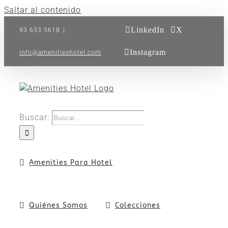
Saltar al contenido
LinkedIn
X
93 633 5618
|
Instagram
info@amenitieshotel.com
Buscar:
Amenities Para Hotel
Quiénes Somos
Colecciones