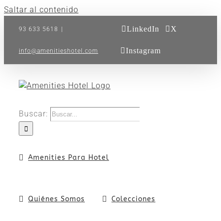
Saltar al contenido
LinkedIn
X
93 633 5618
|
Instagram
info@amenitieshotel.com
Buscar:
Amenities Para Hotel
Quiénes Somos
Colecciones