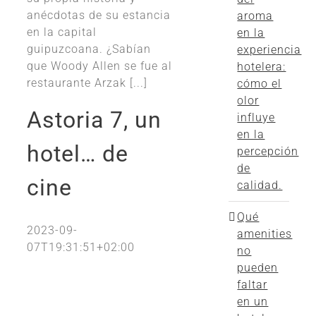
anécdotas de su estancia
aroma
en la capital
en la
guipuzcoana. ¿Sabían
experiencia
que Woody Allen se fue al
hotelera:
restaurante Arzak [...]
cómo el
olor
Astoria 7, un
influye
en la
hotel… de
percepción
de
cine
calidad.
Qué
2023-09-
amenities
07T19:31:51+02:00
no
pueden
faltar
en un