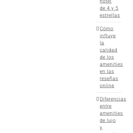
hotel
de 4 y 5
estrellas
Cómo
influye
la
calidad
de los
amenities
en las
reseñas
online
Diferencias
entre
amenities
de lujo
y