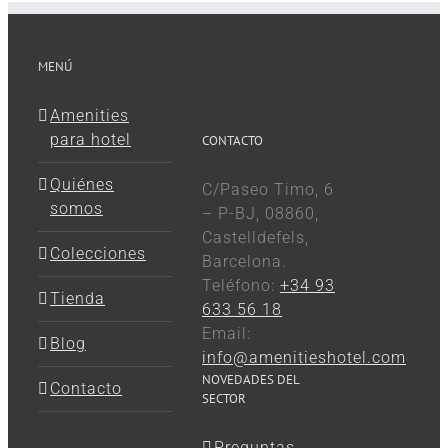
MENÚ
Amenities
para hotel
CONTACTO
Quiénes
C/Paseo Timo, 6
somos
– P-BJ, 08860,
Castelldefels,
Colecciones
Barcelona.
Teléfono:
+34 93
Tienda
633 56 18
Email:
Blog
info@amenitieshotel.com
NOVEDADES DEL
Contacto
SECTOR
Preguntas