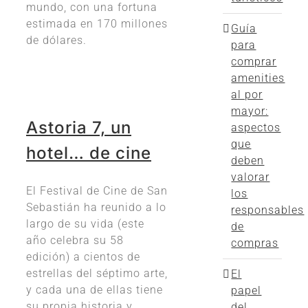
mundo, con una fortuna
estimada en 170 millones
Guía
de dólares.
para
comprar
amenities
al por
mayor:
Astoria 7, un
aspectos
que
hotel… de cine
deben
valorar
El Festival de Cine de San
los
Sebastián ha reunido a lo
responsables
largo de su vida (este
de
año celebra su 58
compras
edición) a cientos de
estrellas del séptimo arte,
El
y cada una de ellas tiene
papel
su propia historia y
del