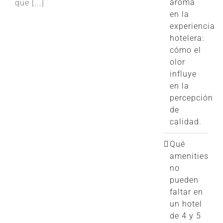
aroma
que [...]
en la
experiencia
hotelera:
cómo el
olor
influye
en la
percepción
de
calidad.
Qué
amenities
no
pueden
faltar en
un hotel
de 4 y 5