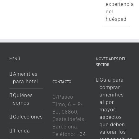
experiencia
del
huésped
MENÚ
NOVEDADES DEL
SECTOR
Amenities
Guía para
para hotel
CONTACTO
comprar
amenities
Quiénes
C/Paseo
al por
somos
Timo, 6 – P-
mayor:
BJ, 08860,
Colecciones
aspectos
Castelldefels,
que deben
Barcelona.
Tienda
valorar los
Teléfono:
+34