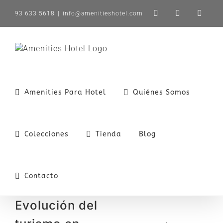
Saltar
93 633 5618
|
info@amenitieshotel.com
LinkedIn
X
Instag
al
contenido
Amenities Para Hotel
Quiénes Somos
Colecciones
Tienda
Blog
Contacto
Evolución del