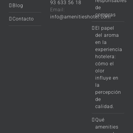
responsables
93 633 56 18
Blog
de
Email:
compras
info@amenitieshotel.com
Contacto
El papel
del aroma
en la
experiencia
hotelera:
cómo el
olor
influye en
la
percepción
de
calidad.
Qué
amenities