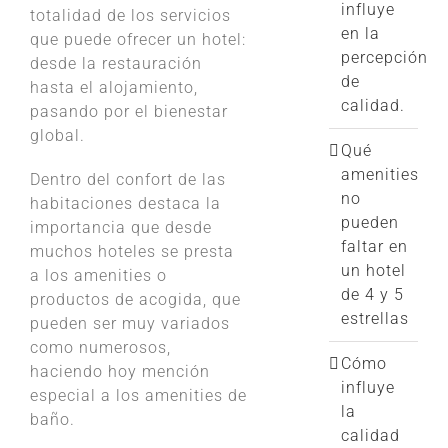
influye
totalidad de los servicios
en la
que puede ofrecer un hotel:
percepción
desde la restauración
de
hasta el alojamiento,
calidad.
pasando por el bienestar
global.
Qué
amenities
Dentro del confort de las
no
habitaciones destaca la
pueden
importancia que desde
faltar en
muchos hoteles se presta
un hotel
a los amenities o
de 4 y 5
productos de acogida, que
estrellas
pueden ser muy variados
como numerosos,
Cómo
haciendo hoy mención
influye
especial a los amenities de
la
baño.
calidad