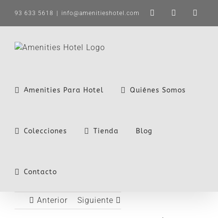
Saltar
93 633 5618
|
info@amenitieshotel.com
LinkedIn
X
Instag
al
contenido
Amenities Para Hotel
Quiénes Somos
Colecciones
Tienda
Blog
Contacto
Anterior
Siguiente