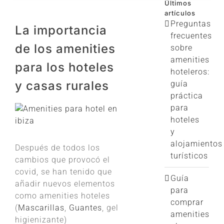
Últimos
artículos
Preguntas
La importancia
frecuentes
de los amenities
sobre
amenities
para los hoteles
hoteleros:
y casas rurales
guía
práctica
para
Ver
hoteles
imagen
y
más
alojamientos
grande
Después de todos los
turísticos
cambios que provocó el
covid, se han tenido que
Guía
añadir nuevos elementos
para
como amenities hoteles
comprar
(
Mascarillas
,
Guantes
, gel
amenities
higienizante)