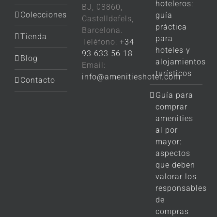
hoteleros:
BJ, 08860,
Colecciones
guía
Castelldefels,
práctica
Barcelona.
Tienda
para
Teléfono:
+34
hoteles y
93 633 56 18
Blog
alojamientos
Email:
turísticos
info@amenitieshotel.com
Contacto
Guía para
comprar
amenities
al por
mayor:
aspectos
que deben
valorar los
responsables
de
compras