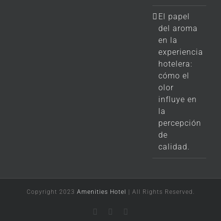
El papel
del aroma
en la
experiencia
hotelera:
cómo el
olor
influye en
la
percepción
de
calidad.
Copyright 2023
Amenities Hotel
| All Rights Reserved.
LinkedIn
X
Instagram