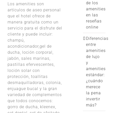
de los
Los amenities son
amenities
artículos de aseo personal
en las
que el hotel ofrece de
reseñas
manera gratuita como un
online
servicio para el disfrute del
cliente y puede incluir:
Diferencias
champú,
entre
acondicionador,gel de
amenities
ducha, loción corporal,
de lujo
jabón, sales marinas,
y
pastillas efervescentes,
amenities
loción solar con
estándar:
protección, toallitas
¿cuándo
desmaquilladoras, colonia,
merece
enjuague bucal y la gran
la pena
variedad de complementos
invertir
que todos conocemos:
más?
gorro de ducha, kleenex,
set dental, set de afeitado,