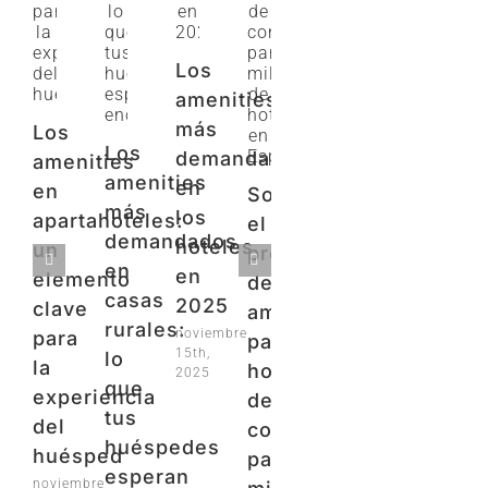
Los
amenities
más
Los
Los
demandados
amenities
amenities
en
en
Somos
más
los
apartahoteles:
el
demandados
hoteles
un
proveedor
en
en
elemento
de
casas
2025
clave
amenities
rurales:
noviembre
para
para
15th,
lo
la
hoteles
2025
que
experiencia
de
tus
del
confianza
huéspedes
huésped
para
esperan
noviembre